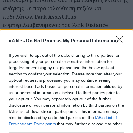
Αυτόνομο μπροστινό σύστημα πέδησης έκτακτης
ανάγκης με παρακολούθηση πεζών και
Αναζήτηση
για...
ποδηλάτων. Park Assist Plus
συμπεριλαμβανομένου του Park Distance
Control. Side Assist, Rear Traffic Alert και
σύστημα προειδοποίησης εξόδου. Περιοχή,
in2life -
Do Not Process My Personal Information
συμπεριλαμβανομένου του συστήματος κάμερας
If you wish to opt-out of the sale, sharing to third parties, or
οπισθοπορείας. Δυναμική οθόνη οδικών
processing of your personal or sensitive information for
πινακίδων.
targeted advertising by us, please use the below opt-out
section to confirm your selection. Please note that after your
opt-out request is processed you may continue seeing
Μια άλλη τεχνολογία που διαθέτει κάθε ID.7 στη
interest-based ads based on personal information utilized by
Γερμανία είναι το Car2X. Αυτό επιτρέπει στο
us or personal information disclosed to third parties prior to
όχημα να επικοινωνεί με άλλα οχήματα και στην
your opt-out. You may separately opt-out of the further
disclosure of your personal information by third parties on the
υποδομή κυκλοφορίας να ανταλλάσσει
IAB’s list of downstream participants. This information may
πληροφορίες σχετικά με τοπικούς κινδύνους.
also be disclosed by us to third parties on the
IAB’s List of
Downstream Participants
that may further disclose it to other
third parties.