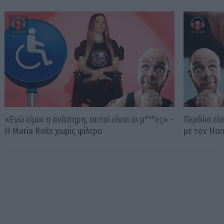
«Εγώ είμαι η ανάπηρη, αυτοί είναι οι μ***ες» –
Περδίκι εί
Η Maria Rolls χωρίς φίλτρο
με τον Ho