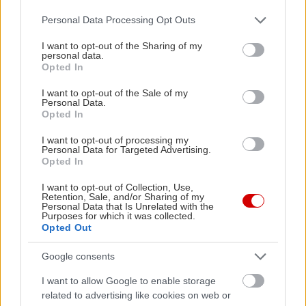
Please note that this website/app uses one or more Google
Personal Data Processing Opt Outs
services and may gather and store information including but
not limited to your visit or usage behaviour. You may click to
I want to opt-out of the Sharing of my
personal data.
grant or deny consent to Google and its third-party tags to
Opted In
use your data for below specified purposes in below Google
consent section.
I want to opt-out of the Sale of my
Personal Data.
Opted In
I want to opt-out of processing my
Personal Data for Targeted Advertising.
Opted In
I want to opt-out of Collection, Use,
Retention, Sale, and/or Sharing of my
Personal Data that Is Unrelated with the
Purposes for which it was collected.
Opted Out
Google consents
I want to allow Google to enable storage
related to advertising like cookies on web or