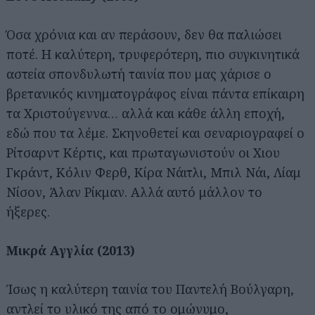
Όσα χρόνια και αν περάσουν, δεν θα παλιώσει
ποτέ. Η καλύτερη, τρυφερότερη, πιο συγκινητικά
αστεία σπονδυλωτή ταινία που μας χάρισε ο
βρετανικός κινηματογράφος είναι πάντα επίκαιρη
τα Χριστούγεννα… αλλά και κάθε άλλη εποχή,
εδώ που τα λέμε. Σκηνοθετεί και σεναριογραφεί ο
Ρίτσαρντ Κέρτις, και πρωταγωνιστούν οι Χιου
Γκράντ, Κόλιν Φερθ, Κίρα Νάιτλι, Μπιλ Νάι, Λίαμ
Νίσον, Άλαν Ρίκμαν. Αλλά αυτό μάλλον το
ήξερες.
Μικρά Αγγλία (2013)
Ίσως η καλύτερη ταινία του Παντελή Βούλγαρη,
αντλεί το υλικό της από το ομώνυμο,