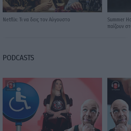
Νetflix: Τι να δεις τον Αύγουστο
Summer Hor
παίζουν στ
PODCASTS