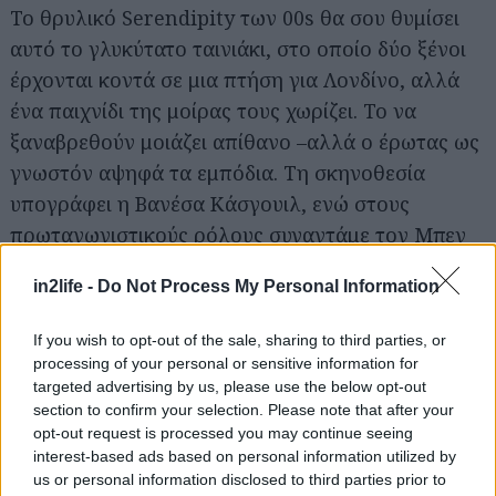
Το θρυλικό Serendipity των 00s θα σου θυμίσει
αυτό το γλυκύτατο ταινιάκι, στο οποίο δύο ξένοι
έρχονται κοντά σε μια πτήση για Λονδίνο, αλλά
ένα παιχνίδι της μοίρας τους χωρίζει. Το να
ξαναβρεθούν μοιάζει απίθανο –αλλά ο έρωτας ως
Αναζήτηση
γνωστόν αψηφά τα εμπόδια. Τη σκηνοθεσία
για...
υπογράφει η Βανέσα Κάσγουιλ, ενώ στους
πρωταγωνιστικούς ρόλους συναντάμε τον Μπεν
Χάρντι και την Χέιλι Λου Ρίτσαρντσον.
in2life -
Do Not Process My Personal Information
Διάλεξε τον Έρωτα (2023)
If you wish to opt-out of the sale, sharing to third parties, or
processing of your personal or sensitive information for
Θυμάσαι εκείνα τα βιβλία που αποφάσιζες τι θα
targeted advertising by us, please use the below opt-out
section to confirm your selection. Please note that after your
γίνει παρακάτω, και πήγαινες αναλόγως την
opt-out request is processed you may continue seeing
απόφαση στην αντίστοιχη σελίδα; Ε τώρα
interest-based ads based on personal information utilized by
υπάρχουν και σε ταινίες, όπως σοφά μας δίδαξε
us or personal information disclosed to third parties prior to