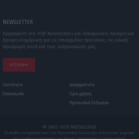
NEWSLETTER
Εγγραφείτε στο «VIP Newsletter» και εξασφαλίστε έγκαιρη και
έγκυρη ενημέρωση για τις επιλεγμένες προτάσεις, τις ειδικές
προσφορές αλλά και τους Διαγωνισμούς μας.
ΕΓΓΡΑΦΗ
Ταυτότητα
Διαφημιστείτε
Επικοινωνία
Όροι χρήσης
Προσωπικά δεδομένα
© 2002-2026 MEDIA2DAY
Το in2life ενισχύθηκε από την Ευρωπαϊκή Ένωση και το Ελληνικό Δημόσιο
στο πλαίσιο υλοποίησης του Έργου "Εφαρμογή Ολοκληρωμένου