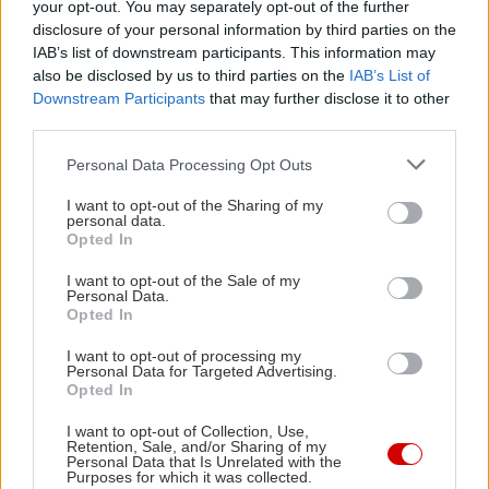
your opt-out. You may separately opt-out of the further
πριν από μερικά χρόνια το Bandersnatch του
disclosure of your personal information by third parties on the
Black Mirror. Και σε αυτήν εδώ την διαδραστική
IAB’s list of downstream participants. This information may
κομεντί, η ερωτική ζωή της Κάμι είναι στο χέρι
also be disclosed by us to third parties on the
IAB’s List of
Downstream Participants
that may further disclose it to other
σου… και έχεις να διαλέξεις ανάμεσα στον
third parties.
σταθερό σύντροφο, τον χαμένο μεγάλο έρωτα και
Please note that this website/app uses one or more Google
τον γοητευτικό ροκ σταρ. Σκηνοθετεί ο Στούαρτ
Personal Data Processing Opt Outs
services and may gather and store information including but
Μακντόναλντ, και πρωταγωνιστεί η Λόρα
not limited to your visit or usage behaviour. You may click to
I want to opt-out of the Sharing of my
personal data.
Μαράνο.
grant or deny consent to Google and its third-party tags to
Opted In
use your data for below specified purposes in below Google
consent section.
I want to opt-out of the Sale of my
Personal Data.
Opted In
I want to opt-out of processing my
Personal Data for Targeted Advertising.
Opted In
I want to opt-out of Collection, Use,
Retention, Sale, and/or Sharing of my
Personal Data that Is Unrelated with the
Purposes for which it was collected.