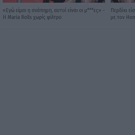
«Εγώ είμαι η ανάπηρη, αυτοί είναι οι μ***ες» –
Περδίκι εί
Η Maria Rolls χωρίς φίλτρο
με τον Ho