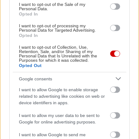
Το πακέτο California Special προσθέτει 1.995
consent section.
I want to opt-out of the Sale of my
Personal Data.
δολάρια στην τιμή
Opted In
της Ford Mustang GT Premium και διατίθεται σε
I want to opt-out of processing my
διαμόρφωση αμαξώματος Coupe και Cabrio με
Personal Data for Targeted Advertising.
Opted In
εξατάχυτο μηχανικό κιβώτιο είτε με προαιρετικό
αυτόματο κιβώτιο 10 σχέσεων.
I want to opt-out of Collection, Use,
Retention, Sale, and/or Sharing of my
Personal Data that Is Unrelated with the
Purposes for which it was collected.
Opted Out
Google consents
I want to allow Google to enable storage
related to advertising like cookies on web or
device identifiers in apps.
I want to allow my user data to be sent to
Google for online advertising purposes.
I want to allow Google to send me