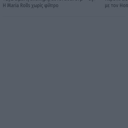
Η Maria Rolls χωρίς φίλτρο
με τον Ho