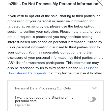
in2life -
Do Not Process My Personal Information
If you wish to opt-out of the sale, sharing to third parties, or
processing of your personal or sensitive information for
« Η Mustang έχει μια πλούσια πηγή εκδόσεων
targeted advertising by us, please use the below opt-out
ειδικών προδιαγραφών για να αντλήσει νέες ιδέες
section to confirm your selection. Please note that after your
που θα ικανοποιήσει τις επιθυμίες των
opt-out request is processed you may continue seeing
interest-based ads based on personal information utilized by
υποψήφιων αγοραστών», είπε ο Bellino. «Από
us or personal information disclosed to third parties prior to
την Dark Horse που είναι έτοιμη για πίστα μέχρι
your opt-out. You may separately opt-out of the further
την παγκοσμίου φήμης Mustang GTD,
disclosure of your personal information by third parties on the
IAB’s list of downstream participants. This information may
η Ford εξυψώνει τη Mustang για όλο το κοινό. Η
also be disclosed by us to third parties on the
IAB’s List of
νέα,
Downstream Participants
that may further disclose it to other
μοντέρνα Mustang GT California Special είναι
third parties.
ένα τέλειο παράδειγμα της προσπάθειάς μας να
Please note that this website/app uses one or more Google
Personal Data Processing Opt Outs
κατασκευάσουμε μια Mustang για κάθε οδηγό
services and may gather and store information including but
not limited to your visit or usage behaviour. You may click to
I want to opt-out of the Sharing of my
που λατρεύει την Mustang».
personal data.
grant or deny consent to Google and its third-party tags to
Opted In
use your data for below specified purposes in below Google