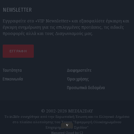
NEWSLETTER
Εγγραφείτε στο «VIP Newsletter» και εξασφαλίστε έγκαιρη και
έγκυρη ενημέρωση για τις επιλεγμένες προτάσεις, τις ειδικές
προσφορές αλλά και τους Διαγωνισμούς μας.
ΕΓΓΡΑΦΗ
Ταυτότητα
Διαφημιστείτε
Επικοινωνία
Όροι χρήσης
Προσωπικά δεδομένα
© 2002-2026 MEDIA2DAY
Το in2life ενισχύθηκε από την Ευρωπαϊκή Ένωση και το Ελληνικό Δημόσιο
στο πλαίσιο υλοποίησης του Έργου "Εφαρμογή Ολοκληρωμένου
v
Επιχειρηματικού Σχεδίου"
Managed Cloud by C2