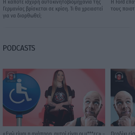
Η κάποτε ισχυρή αυτοκινητοβιομηχανία της
Η Ford επ
Γερμανίας βρίσκεται σε κρίση. Τι θα χρειαστεί
τους ποιοτ
για να διορθωθεί;
PODCASTS
«Εγώ είμαι η ανάπηρη, αυτοί είναι οι μ***ες» –
Περδίκι εί