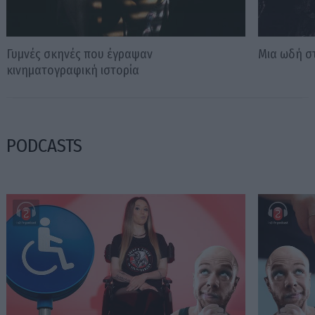
Γυμνές σκηνές που έγραψαν
Μια ωδή στ
κινηματογραφική ιστορία
PODCASTS