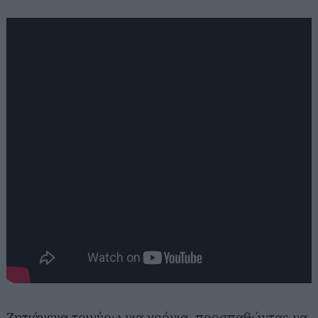
Ζητιάνευα τριγύρω για χρόνια, προσπαθώντας να