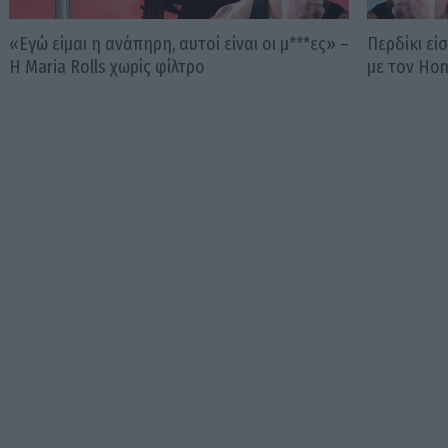
«Εγώ είμαι η ανάπηρη, αυτοί είναι οι μ***ες» –
Περδίκι εί
Η Maria Rolls χωρίς φίλτρο
με τον Ho