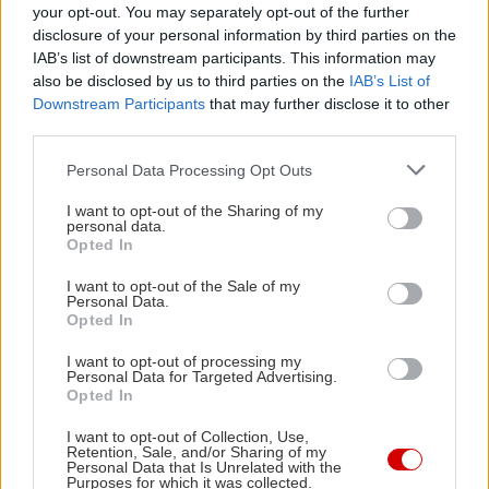
ΤΑΙΝΊΕΣ (ΠΡΩΤΌΤΥΠΟΣ ΤΊΤΛΟΣ)
your opt-out. You may separately opt-out of the further
disclosure of your personal information by third parties on the
IAB’s list of downstream participants. This information may
Όλες οι Αίθουσες
also be disclosed by us to third parties on the
IAB’s List of
Downstream Participants
that may further disclose it to other
third parties.
ΑΝΆ ΠΕΡΙΟΧΉ
Please note that this website/app uses one or more Google
Personal Data Processing Opt Outs
ΑΊΘΟΥΣΕΣ (ΑΛΦΑΒΗΤΙΚΆ)
services and may gather and store information including but
not limited to your visit or usage behaviour. You may click to
I want to opt-out of the Sharing of my
personal data.
MULTIPLEX
grant or deny consent to Google and its third-party tags to
Opted In
use your data for below specified purposes in below Google
consent section.
I want to opt-out of the Sale of my
Personal Data.
Opted In
I want to opt-out of processing my
Personal Data for Targeted Advertising.
Opted In
I want to opt-out of Collection, Use,
Retention, Sale, and/or Sharing of my
Personal Data that Is Unrelated with the
Purposes for which it was collected.