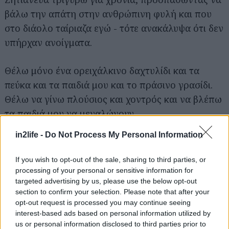
βάλω την απάτη στην ανθρώπινη φυλή και που
στο διάολο ταίριαζα εγώ - τότε ανακάλυψα ότι δεν
υπήρχαν ανοίγματα.
Θέλω μόνο ένα ορειχάλκινο δαχτυλίδι και τα
Αναζήτηση
για...
πεύκα και τα παιδιά μου και το πράσινο γρασίδι.
Θέλω να γίνω πλούσιος και χοντρός και να βλέπω
τα παιδιά μου να μεγαλώνουν.
in2life -
Do Not Process My Personal Information
Ζω για τον εαυτό μου και δίνω αναφορά σε
κανέναν.
If you wish to opt-out of the sale, sharing to third parties, or
processing of your personal or sensitive information for
targeted advertising by us, please use the below opt-out
Όλες οι Ταινίες
section to confirm your selection. Please note that after your
opt-out request is processed you may continue seeing
ΤΑΙΝΊΕΣ (ΕΛΛΗΝΙΚΌΣ ΤΊΤΛΟΣ)
interest-based ads based on personal information utilized by
us or personal information disclosed to third parties prior to