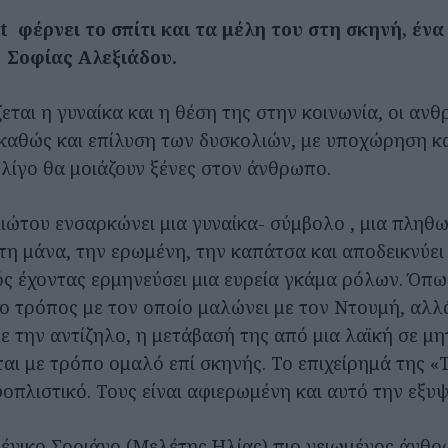
 φέρνει το σπίτι και τα μέλη του στη σκηνή, ένα
 Σοφίας Αλεξιάδου.
εται η γυναίκα και η θέση της στην κοινωνία, οι ανθ
 καθώς και επίλυση των δυσκολιών, με υποχώρηση κ
 λίγο θα μοιάζουν ξένες στον άνθρωπο.
ώτου ενσαρκώνει μια γυναίκα- σύμβολο , μια πληθω
η μάνα, την ερωμένη, την καπάτσα και αποδεικνύει ό
ς έχοντας ερμηνεύσει μια ευρεία γκάμα ρόλων. Όπ
 ο τρόπος με τον οποίο μαλώνει με τον Ντουμή, αλλ
ε την αντίζηλο, η μετάβασή της από μια λαϊκή σε μη
ι με τρόπο ομαλό επί σκηνής. Το επιχείρημά της «Τ
φοπλιστικό. Τους είναι αφιερωμένη και αυτό την εξυψ
μένικο Σοριάνο (Μελέτης Ηλίας) πιο γειωμένος άνθρ