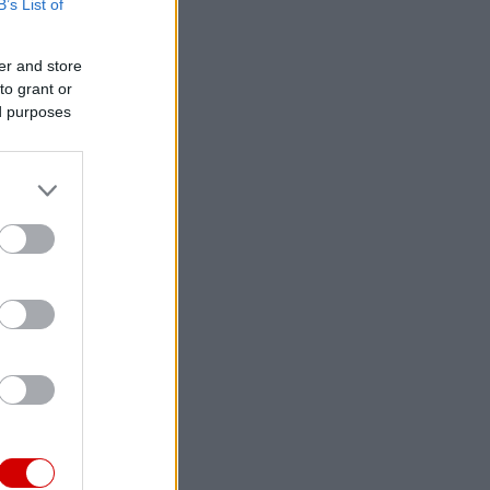
B’s List of
er and store
to grant or
ed purposes