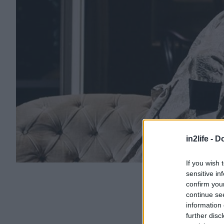
in2life -
Do
If you wish 
sensitive in
confirm you
continue se
information 
further disc