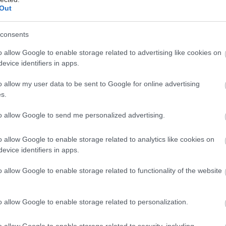
Out
consents
o allow Google to enable storage related to advertising like cookies on
evice identifiers in apps.
ετά από τα συνεχόμενα sold out η Μαρία Ναυπλιώ
o allow my user data to be sent to Google for online advertising
o Μελέτης Ηλίας επιστρέφουν και φέτος για δεύτ
s.
Φιλουμένα Μαρτουράνο σε σκηνοθεσία του Οδυσ
Παπασπηλιόπουλου. Στη Νάπολη του 1946 ανέβηκ
to allow Google to send me personalized advertising.
υμένα Μαρτουράνο» με πρωταγωνίστρια την αδερφή
o allow Google to enable storage related to analytics like cookies on
Φιλίππο, Τιτίνα.
evice identifiers in apps.
κωμωδία του Εντουάρντο Ντε Φιλίππο «Φιλουμένα
o allow Google to enable storage related to functionality of the website
 μια φτωχογειτονιά της Νάπολης.
Ο Ντε Φίλιππο στη
τάσσει προσωπικά στοιχεία , και κοινωνικά απο
o allow Google to enable storage related to personalization.
ζήτηση. Εισάγει τον νεορεαλισμό στο θέατρο.
o allow Google to enable storage related to security, including