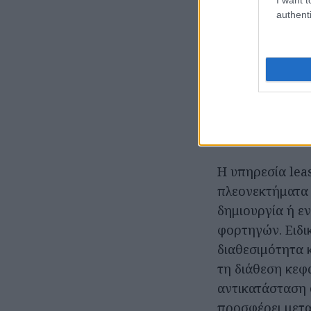
authenti
ψυγεία.
Πρόγραμμα le
Οι ενδιαφερόμε
λάβουν χρήσιμε
leasing από εκ
Η υπηρεσία lea
πλεονεκτήματα 
δημιουργία ή ε
φορτηγών. Ειδι
διαθεσιμότητα 
τη διάθεση κεφ
αντικατάσταση 
προσφέρει μετα