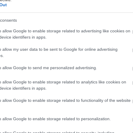
Out
consents
o allow Google to enable storage related to advertising like cookies on
evice identifiers in apps.
o allow my user data to be sent to Google for online advertising
s.
ε ηγετική παρουσία στον τομέα της βραχυχρόνιας 
to allow Google to send me personalized advertising.
μακροχρόνιας μίσθωσης επαγγελματικών οχημάτω
μηχανημάτων έργου, η Autohellas Hertz συμμετέχ
o allow Google to enable storage related to analytics like cookies on
evice identifiers in apps.
Έκθεση Cargo, Truck and Van που θα πραγματοποι
 έως και τις 2 Οκτωβρίου στο Metropolitan Expo.
o allow Google to enable storage related to functionality of the website
ια της τριήμερης έκθεσης, η Autohellas Hertz θα πα
o allow Google to enable storage related to personalization.
ορτηγά Van της εταιρείας Fiat, διαφόρων εκδόσεων,
ομένων πετρελαιοκίνητων, ηλεκτροκίνητων και φορ
o allow Google to enable storage related to security, including