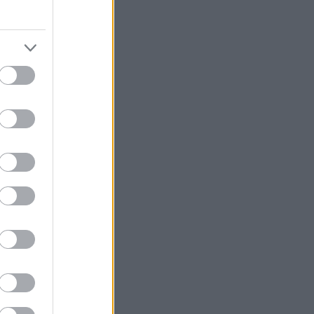
και
ν και
ει ενεργά στην
είται από τις
ρουσιάσει
τηγών με