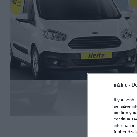
in2life -
Do
If you wish 
sensitive in
confirm you
continue se
information 
further disc