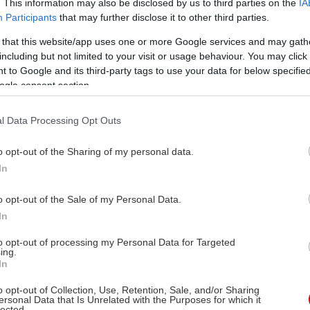
. This information may also be disclosed by us to third parties on the
IA
Participants
that may further disclose it to other third parties.
 that this website/app uses one or more Google services and may gath
including but not limited to your visit or usage behaviour. You may click 
 to Google and its third-party tags to use your data for below specifi
ogle consent section.
l Data Processing Opt Outs
o opt-out of the Sharing of my personal data.
In
o opt-out of the Sale of my Personal Data.
In
to opt-out of processing my Personal Data for Targeted
ing.
In
o opt-out of Collection, Use, Retention, Sale, and/or Sharing
ersonal Data that Is Unrelated with the Purposes for which it
lected.