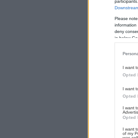
participants
Downstream 
Please note
information 
Αναζήτηση
deny consent
για...
in below Go
Persona
I want t
Opted 
I want t
Opted 
I want 
Advertis
Opted 
I want t
of my P
was col