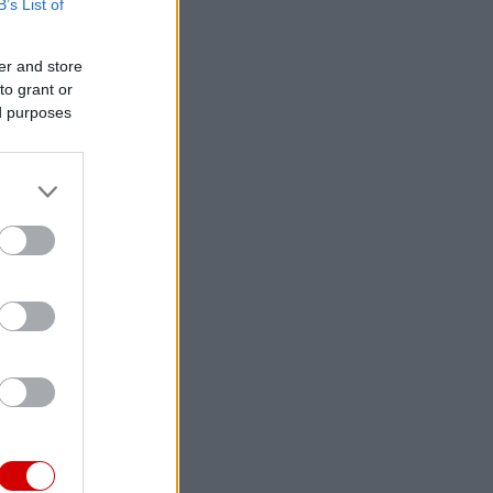
B’s List of
er and store
to grant or
ed purposes