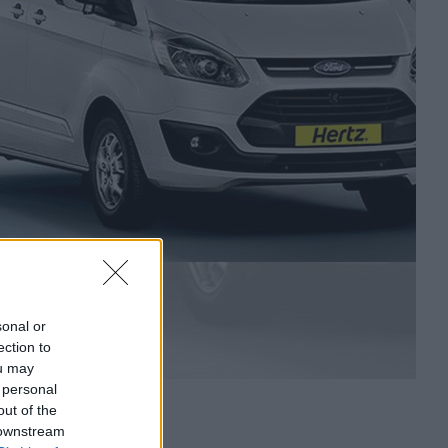
sonal or
ection to
ou may
 personal
out of the
 downstream