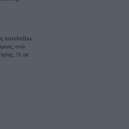
η Αutohellas
σμίως, ενώ
τησης, 51 εκ