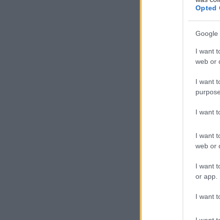
Opted 
Google 
I want t
web or d
I want t
purpose
Μ
I want 
I want t
web or d
30 Σεπτεμβρίου
I want t
or app.
Κατά τη διάρκε
I want t
αποκλειστικά φ
συμπεριλαμβαν
I want t