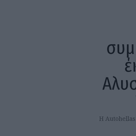
συμ
έ
Αλυσ
Η Autohellas