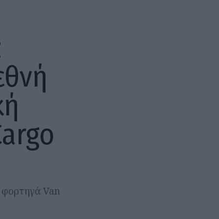
z
εθνή
κή
Cargo
»
ά φορτηγά Van