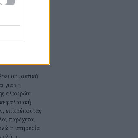
ούν και να
το πρόγραμμα
έρει σημαντικά
ι για τη
σης ελαφρών
 κεφαλαιακή
ν, επιτρέποντας
λα, παρέχεται
ενώ η υπηρεσία
πελάτη,