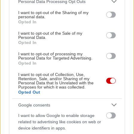
Please note that this website/app uses one or more Google
Personal Data Processing Opt Outs
services and may gather and store information including but
not limited to your visit or usage behaviour. You may click to
I want to opt-out of the Sharing of my
personal data.
grant or deny consent to Google and its third-party tags to
Opted In
use your data for below specified purposes in below Google
consent section.
I want to opt-out of the Sale of my
Personal Data.
Opted In
I want to opt-out of processing my
«Εγώ είμαι η ανάπηρη, αυτοί είναι οι μ***ες» –
Περδίκι εί
Personal Data for Targeted Advertising.
Η Maria Rolls χωρίς φίλτρο
με τον Ho
Opted In
I want to opt-out of Collection, Use,
Retention, Sale, and/or Sharing of my
Personal Data that Is Unrelated with the
Purposes for which it was collected.
Opted Out
Google consents
I want to allow Google to enable storage
related to advertising like cookies on web or
device identifiers in apps.