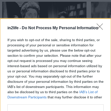
in2life -
Do Not Process My Personal Information
If you wish to opt-out of the sale, sharing to third parties, or
processing of your personal or sensitive information for
targeted advertising by us, please use the below opt-out
Κουίζ: Θυμάσαι τον "καρατερίστα" του παλιού
Koυίζ: Θυμ
section to confirm your selection. Please note that after your
Αναζήτηση
ελληνικού κινηματογράφου; (Μέρος Β)
ελληνικού
opt-out request is processed you may continue seeing
για...
interest-based ads based on personal information utilized by
us or personal information disclosed to third parties prior to
your opt-out. You may separately opt-out of the further
disclosure of your personal information by third parties on the
PODCASTS
IAB’s list of downstream participants. This information may
also be disclosed by us to third parties on the
IAB’s List of
Downstream Participants
that may further disclose it to other
third parties.