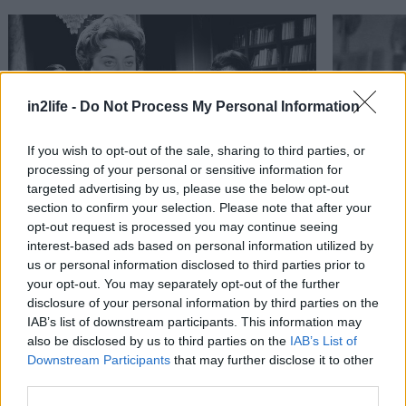
in2life -
Do Not Process My Personal Information
If you wish to opt-out of the sale, sharing to third parties, or
processing of your personal or sensitive information for
targeted advertising by us, please use the below opt-out
section to confirm your selection. Please note that after your
Κουίζ: Θυμάσαι τον "καρατερίστα" του παλιού
Koυίζ: Θυμ
Αναζήτηση
opt-out request is processed you may continue seeing
για...
ελληνικού κινηματογράφου; (Μέρος Β)
ελληνικού
interest-based ads based on personal information utilized by
us or personal information disclosed to third parties prior to
your opt-out. You may separately opt-out of the further
disclosure of your personal information by third parties on the
PODCASTS
IAB’s list of downstream participants. This information may
also be disclosed by us to third parties on the
IAB’s List of
Downstream Participants
that may further disclose it to other
third parties.