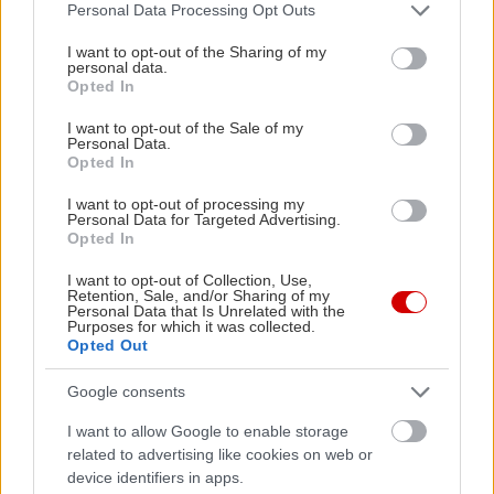
Please note that this website/app uses one or more Google
Personal Data Processing Opt Outs
services and may gather and store information including but
not limited to your visit or usage behaviour. You may click to
I want to opt-out of the Sharing of my
personal data.
grant or deny consent to Google and its third-party tags to
Opted In
use your data for below specified purposes in below Google
consent section.
I want to opt-out of the Sale of my
Personal Data.
Opted In
I want to opt-out of processing my
«Εγώ είμαι η ανάπηρη, αυτοί είναι οι μ***ες» –
Περδίκι εί
Personal Data for Targeted Advertising.
Opted In
Η Maria Rolls χωρίς φίλτρο
με τον Ho
I want to opt-out of Collection, Use,
Retention, Sale, and/or Sharing of my
Personal Data that Is Unrelated with the
Purposes for which it was collected.
Opted Out
Google consents
I want to allow Google to enable storage
related to advertising like cookies on web or
device identifiers in apps.