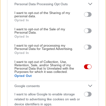
Please note that this website/app uses one or more Google
Personal Data Processing Opt Outs
services and may gather and store information including but
not limited to your visit or usage behaviour. You may click to
I want to opt-out of the Sharing of my
personal data.
grant or deny consent to Google and its third-party tags to
Opted In
use your data for below specified purposes in below Google
consent section.
I want to opt-out of the Sale of my
Personal Data.
Opted In
I want to opt-out of processing my
Personal Data for Targeted Advertising.
«Εγώ είμαι η ανάπηρη, αυτοί είναι οι μ***ες» –
Περδίκι εί
Opted In
Η Maria Rolls χωρίς φίλτρο
με τον Ho
I want to opt-out of Collection, Use,
Retention, Sale, and/or Sharing of my
Personal Data that Is Unrelated with the
Purposes for which it was collected.
Opted Out
Google consents
I want to allow Google to enable storage
related to advertising like cookies on web or
device identifiers in apps.