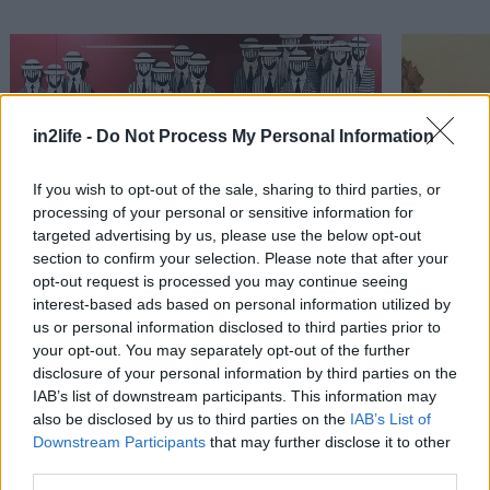
in2life -
Do Not Process My Personal Information
If you wish to opt-out of the sale, sharing to third parties, or
processing of your personal or sensitive information for
targeted advertising by us, please use the below opt-out
section to confirm your selection. Please note that after your
Κουίζ: Σε ποιον σταθμό του μετρό είναι αυτό
Ένα κουίζ 
Αναζήτηση
για...
opt-out request is processed you may continue seeing
το έργο τέχνης;
interest-based ads based on personal information utilized by
us or personal information disclosed to third parties prior to
your opt-out. You may separately opt-out of the further
disclosure of your personal information by third parties on the
IAB’s list of downstream participants. This information may
PODCASTS
also be disclosed by us to third parties on the
IAB’s List of
Downstream Participants
that may further disclose it to other
third parties.