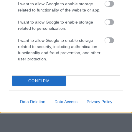
I want to allow Google to enable storage
related to functionality of the website or app.
I want to allow Google to enable storage
related to personalization.
I want to allow Google to enable storage
related to security, including authentication
functionality and fraud prevention, and other
user protection.
«Εγώ είμαι η ανάπηρη, αυτοί είναι οι μ***ες» –
Περδίκι εί
Η Maria Rolls χωρίς φίλτρο
με τον Ho
CONFIRM
Data Deletion
Data Access
Privacy Policy