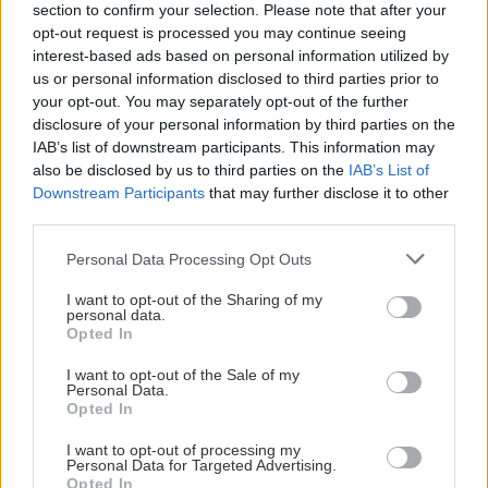
Σπύρος Σμυρνής
section to confirm your selection. Please note that after your
opt-out request is processed you may continue seeing
interest-based ads based on personal information utilized by
Ο Σπύρος Σμυρνής γεννήθηκε το 1986 στην Αθήνα.
us or personal information disclosed to third parties prior to
Μεγάλωσε στο πολυαγαπημένο του Αιγάλεω και σπούδασε
your opt-out. You may separately opt-out of the further
στο Τμήμα Επικοινωνίας και Μ.Μ.Ε. του Καποδιστριακού
disclosure of your personal information by third parties on the
Πανεπιστημίου Αθηνών. Γράφει ανερυθρίαστα για όσα
IAB’s list of downstream participants. This information may
αγαπά, όσα τον ενδιαφέρουν, όσα έχει ζήσει και όσα θα ήθελε
also be disclosed by us to third parties on the
IAB’s List of
να ζήσει. Έχει κυκλοφορήσει τη συλλογή διηγημάτων
Downstream Participants
that may further disclose it to other
«Ανθρώπων Σκιές» (εκδ. Πνοή, 2017) και πιστεύει ακράδαντα
third parties.
πως οι λέξεις έχουν τόση δύναμη, που μπορούν να αλλάξουν
Please note that this website/app uses one or more Google
Personal Data Processing Opt Outs
τον κόσμο.
services and may gather and store information including but
not limited to your visit or usage behaviour. You may click to
I want to opt-out of the Sharing of my
personal data.
grant or deny consent to Google and its third-party tags to
Opted In
use your data for below specified purposes in below Google
consent section.
I want to opt-out of the Sale of my
Personal Data.
Διαβάστε επίσης
Opted In
I want to opt-out of processing my
Personal Data for Targeted Advertising.
Opted In