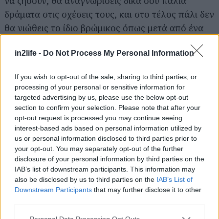
να ζήσουν, θα αναγνωρίσεις δικά σου παλιά
δράματα στις σχέσεις τους, και στο τέλος πάλι δεν
θα νιώθεις το ίδιο βρώμικος όπως μετά από ένα
επεισόδιο του Euphoria.
in2life -
Do Not Process My Personal Information
Δες το επειδή έχει τέλειο soundtrack
If you wish to opt-out of the sale, sharing to third parties, or
Όσο και να προσπαθήσεις, δεν θα φτιάξεις
processing of your personal or sensitive information for
καλύτερη 90s playlist από
αυτή
.
targeted advertising by us, please use the below opt-out
section to confirm your selection. Please note that after your
opt-out request is processed you may continue seeing
Δες το επειδή υπάρχει ξεκάθαρο πλάνο
interest-based ads based on personal information utilized by
Τουλάχιστον αυτό δηλώνουν οι δημιουργοί, που
us or personal information disclosed to third parties prior to
έχουν οραματιστεί μια ιστορία που θα τελειώσει
your opt-out. You may separately opt-out of the further
disclosure of your personal information by third parties on the
στις πέντε σεζόν. Τα νούμερα και οι κριτικές μέχρι
IAB’s list of downstream participants. This information may
στιγμής δείχνουν ότι πέντε σεζόν θα φτάνουν με
also be disclosed by us to third parties on the
IAB’s List of
άνεση. Το μόνο πρόβλημα είναι πως το κανάλι δεν
Downstream Participants
that may further disclose it to other
third parties.
έχει και το καλύτερο ιστορικό στο να τελειώνει
σειρές όταν πρέπει (Homeland, Dexter, Weeds).
Please note that this website/app uses one or more Google