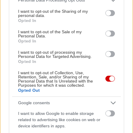
Personal Data Processing Opt Outs
services and may gather and store information including but
not limited to your visit or usage behaviour. You may click to
I want to opt-out of the Sharing of my
Δες το αργά, επειδή μόνο έτσι μπορείς
personal data.
grant or deny consent to Google and its third-party tags to
Opted In
Το πιο μεγάλο αβαντάζ σε μια σειρά μυστηρίου
use your data for below specified purposes in below Google
consent section.
είναι να σου δίνει χρόνο να το σκεφτείς. Να
I want to opt-out of the Sale of my
Personal Data.
βγάλεις τις δικές σου θεωρίες, να χωθείς κι εσύ
Opted In
μες στην παράνοια. Και στην εποχή που οι σεζόν
I want to opt-out of processing my
Personal Data for Targeted Advertising.
βγαίνουν, καταναλώνονται και ξεχνιούνται εν μια
Opted In
νυκτί, εδώ έχουμε ένα πατροπαράδοτο επεισόδιο
I want to opt-out of Collection, Use,
ανά βδομάδα. Για να τρως τα νύχια σου μέχρι να
Retention, Sale, and/or Sharing of my
Personal Data that Is Unrelated with the
βγει το επόμενο.
Purposes for which it was collected.
Opted Out
Google consents
I want to allow Google to enable storage
related to advertising like cookies on web or
device identifiers in apps.