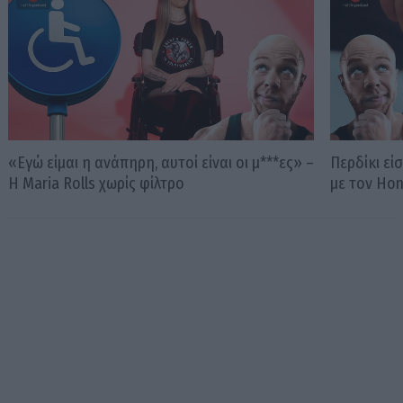
«Εγώ είμαι η ανάπηρη, αυτοί είναι οι μ***ες» –
Περδίκι εί
Η Maria Rolls χωρίς φίλτρο
με τον Ho