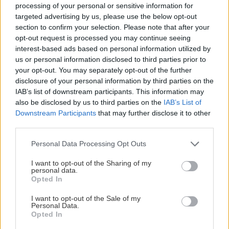
Ανδρόγυνο στιλ
processing of your personal or sensitive information for
(Σκέψου την Kate Moss και είσαι μέσα)
targeted advertising by us, please use the below opt-out
section to confirm your selection. Please note that after your
opt-out request is processed you may continue seeing
Και φτάνουμε στο λεγόμενο Postmodern
interest-based ads based on personal information utilized by
Beauty (από τα μέσα της δεκαετίας του 2000
us or personal information disclosed to third parties prior to
your opt-out. You may separately opt-out of the further
μέχρι σήμερα) με τα πρότυπα ομορφιάς να
disclosure of your personal information by third parties on the
περιλαμβάνουν:
IAB’s list of downstream participants. This information may
also be disclosed by us to third parties on the
IAB’s List of
Downstream Participants
that may further disclose it to other
Επίπεδο στομάχι
third parties.
Αδύνατο αλλά υγιή σωματότυπο
Please note that this website/app uses one or more Google
Μεγάλο στήθος και οπίσθια
Personal Data Processing Opt Outs
services and may gather and store information including but
Κενό ανάμεσα στους μηρούς
not limited to your visit or usage behaviour. You may click to
I want to opt-out of the Sharing of my
personal data.
(Ναι, την Kim Kardashian περιγράφουμε, πώς το
grant or deny consent to Google and its third-party tags to
Opted In
use your data for below specified purposes in below Google
κατάλαβες;)
consent section.
I want to opt-out of the Sale of my
Personal Data.
Με πληροφορίες από
Buzzfeed
και
Science of
Opted In