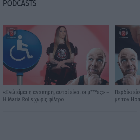
PODCASTS
«Εγώ είμαι η ανάπηρη, αυτοί είναι οι μ***ες» –
Περδίκι εί
Η Maria Rolls χωρίς φίλτρο
με τον Ho