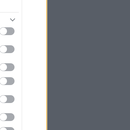
νώστηκε με
ο από ένα χρόνο
οσωπαγνωσίας.
 την άνοιξη του
γκεκριμένη
τωμα της
είναι
 υπάρχουν
ί να αλλάξει τα