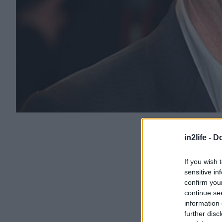
in2life -
Do
If you wish 
sensitive in
confirm you
continue se
information 
further disc