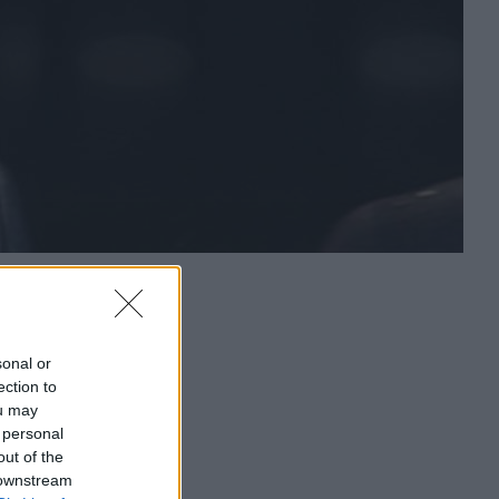
sonal or
ection to
ou may
 personal
out of the
 downstream