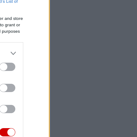
B’s List of
er and store
to grant or
ed purposes