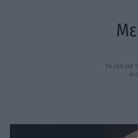
Με
Τα νέα για 
άν