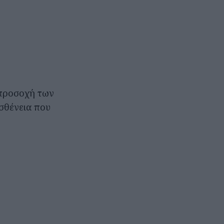
 προσοχή των
σθένεια που