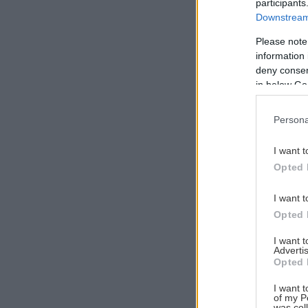
participants
Downstream 
Please note
information 
Αναζήτηση
deny consent
για...
in below Go
Persona
I want t
Opted 
I want t
Opted 
I want 
Advertis
Opted 
I want t
of my P
was col