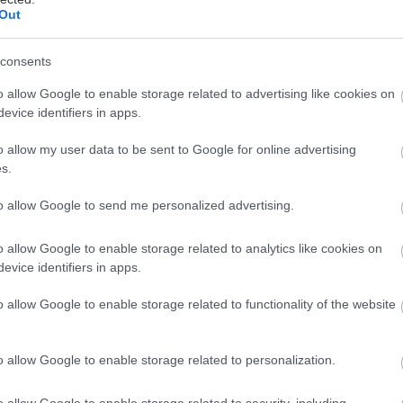
Out
πολύ σκληρός για να πεθάνει» Μπρους Γουίλις διαγ
consents
νοια, δήλωσε η οικογένειά του την Πέμπτη, λιγότερ
φότου αποσύρθηκε από την ενεργό δράση λόγω πρ
o allow Google to enable storage related to advertising like cookies on
evice identifiers in apps.
ανακοινώσαμε τη διάγνωση της αφασίας του Μπρους
o allow my user data to be sent to Google for online advertising
αση του έχει προχωρήσει και τώρα έχουμε μια πιο συ
s.
ποκροταφική άνοια», αναφέρεται στην ανακοίνωση.
to allow Google to send me personalized advertising.
προκλήσεις με την επικοινωνία είναι μόνο ένα σύμπ
o allow Google to enable storage related to analytics like cookies on
ντιμετωπίζει ο Μπρους. Αν και αυτό είναι επώδυνο, 
evice identifiers in apps.
 επιτέλους έχουμε μια σαφή διάγνωση. Σήμερα δεν
o allow Google to enable storage related to functionality of the website
η νόσο, μια πραγματικότητα που ελπίζουμε ότι μπορε
, συνεχίζει το κείμενο.
o allow Google to enable storage related to personalization.
o allow Google to enable storage related to security, including