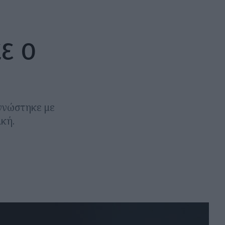
ε ο
αγνώστηκε με
κή.