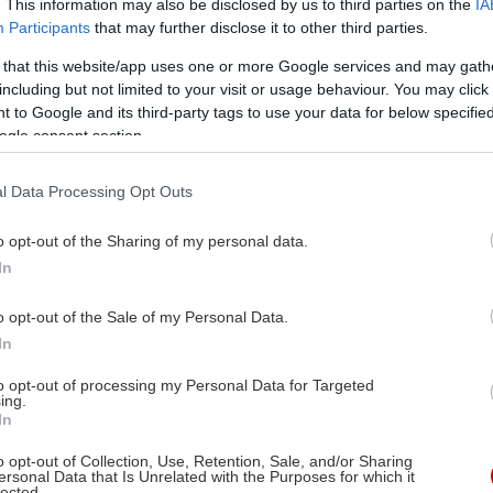
. This information may also be disclosed by us to third parties on the
IA
Participants
that may further disclose it to other third parties.
 that this website/app uses one or more Google services and may gath
including but not limited to your visit or usage behaviour. You may click 
 to Google and its third-party tags to use your data for below specifi
ogle consent section.
l Data Processing Opt Outs
o opt-out of the Sharing of my personal data.
In
o opt-out of the Sale of my Personal Data.
In
to opt-out of processing my Personal Data for Targeted
ing.
In
o opt-out of Collection, Use, Retention, Sale, and/or Sharing
ersonal Data that Is Unrelated with the Purposes for which it
lected.