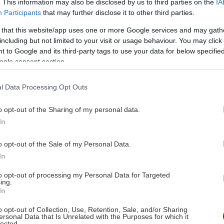
. This information may also be disclosed by us to third parties on the
IA
Participants
that may further disclose it to other third parties.
 that this website/app uses one or more Google services and may gath
including but not limited to your visit or usage behaviour. You may click 
 to Google and its third-party tags to use your data for below specifi
ogle consent section.
l Data Processing Opt Outs
o opt-out of the Sharing of my personal data.
In
o opt-out of the Sale of my Personal Data.
In
to opt-out of processing my Personal Data for Targeted
ing.
In
o opt-out of Collection, Use, Retention, Sale, and/or Sharing
ersonal Data that Is Unrelated with the Purposes for which it
lected.