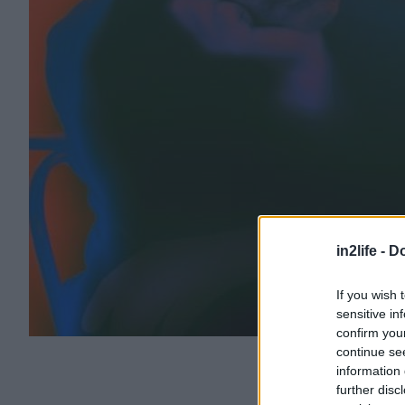
in2life -
Do
If you wish 
sensitive in
confirm you
continue se
information 
further disc