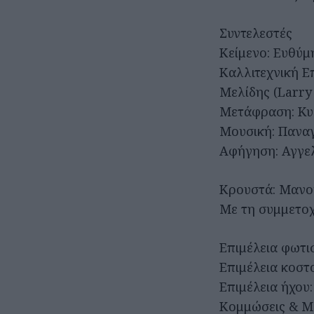
Συντελεστές
Κείμενο: Ευθύμ
Καλλιτεχνική Ε
Μελίδης (Larry
Μετάφραση: Κυ
Μουσική: Παναγ
Αφήγηση: Αγγε
Κρουστά: Μανο
Με τη συμμετοχ
Επιμέλεια φωτι
Επιμέλεια κοστ
Επιμέλεια ήχου
Κομμώσεις & Μα