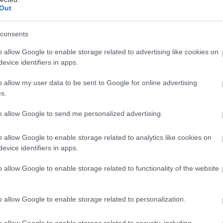
Out
consents
o allow Google to enable storage related to advertising like cookies on
evice identifiers in apps.
o allow my user data to be sent to Google for online advertising
s.
υθύμης Φιλίππου στο κείμενο και ο Larry Gus (aka
ελίδης) στη μουσική περιγράφουν τις τελευταίες ημ
to allow Google to send me personalized advertising.
νός άντρα περίπου 65 ετών με το όνομα George. Η α
ελωδίες θα παρουσιαστούν ζωντανά στη Στέγη και 
o allow Google to enable storage related to analytics like cookies on
evice identifiers in apps.
ταυτόχρονα σε συλλεκτικό βινύλιο.
o allow Google to enable storage related to functionality of the website
ταίνει ξαφνικά, αναπολεί τη ζωή του ξαφνικά και πε
ίκεντρο μια νόσο, από το έργο παρελαύνουν πατέρες
o allow Google to enable storage related to personalization.
παιδιά, καθώς και εξήντα άνδρες που επιβαίνουν σε 
ργο αναπτύσσεται σαν ένα σουρεαλιστικό ξόρκι για 
o allow Google to enable storage related to security, including