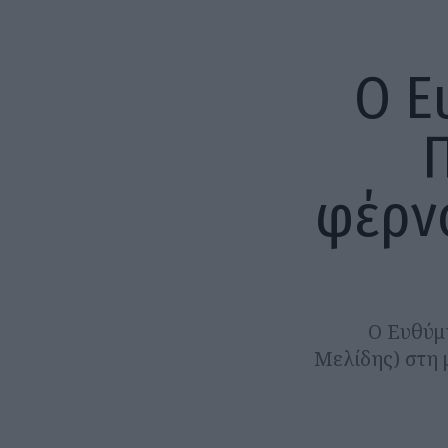
Ο Ε
φέρνο
Ο Ευθύμη
Μελίδης) στη 