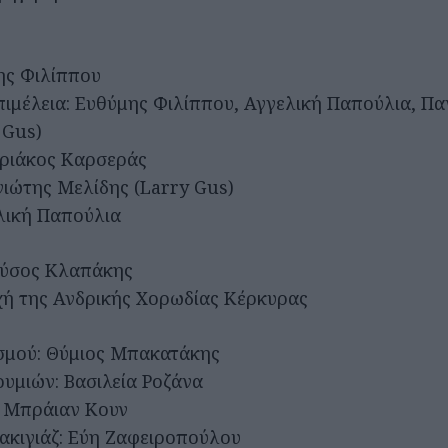
ης Φιλίππου
πιμέλεια: Ευθύμης Φιλίππου, Αγγελική Παπούλια, Π
 Gus)
ριάκος Καρσεράς
ιώτης Μελίδης (Larry Gus)
λική Παπούλια
ύσος Κλαπάκης
ή της Ανδρικής Χορωδίας Κέρκυρας
σμού: Θύμιος Μπακατάκης
ουμιών: Βασιλεία Ροζάνα
: Μπράιαν Κουν
κιγιάζ: Εύη Ζαφειροπούλου