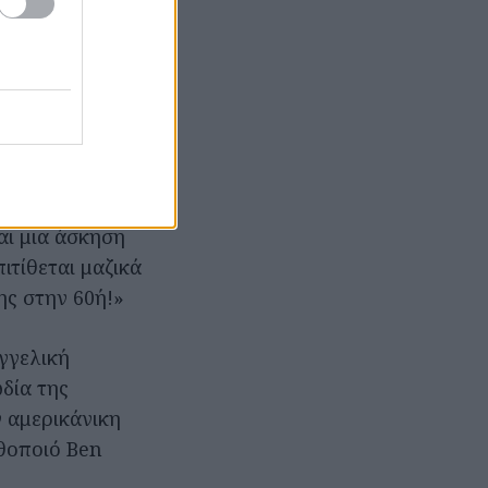
αι από μια
κτηρίζει ο
α έργο για τη
σου». Ο
αι μια άσκηση
ιτίθεται μαζικά
ης στην 60ή!»
Αγγελική
δία της
ν αμερικάνικη
ηθοποιό Ben