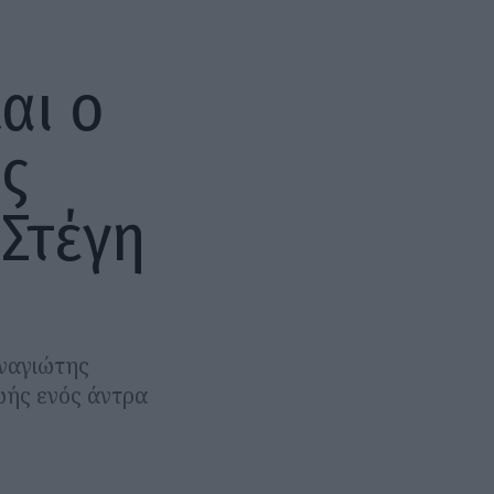
αι ο
ς
 Στέγη
αναγιώτης
ωής ενός άντρα