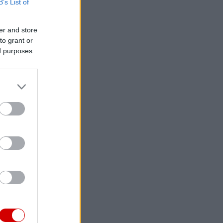
B’s List of
er and store
to grant or
ed purposes