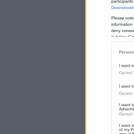
participants
Downstream 
Please note
information 
Αναζήτηση
deny consent
για...
in below Go
Persona
I want t
Opted 
I want t
Opted 
I want 
Advertis
Opted 
I want t
of my P
was col