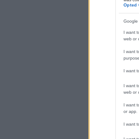
Opted 
Google 
I want t
web or d
Ο
I want t
purpose
Ε
Μ
I want 
ε
μ
I want t
web or d
κυκλοφορήσουν 
I want t
Ο George αρρωσ
or app.
ξαφνικά. Με επ
I want t
σύντροφοι και 
ένα νησί. Το έ
I want t