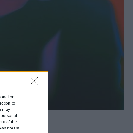
sonal or
ection to
ou may
 personal
out of the
 downstream