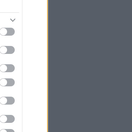
 Παναγιώτης
έρες της ζωής
φήγηση και οι
θα
θαίνει επίσης
 και μητέρες,
ένα καράβι προς
το αναπόφευκτο