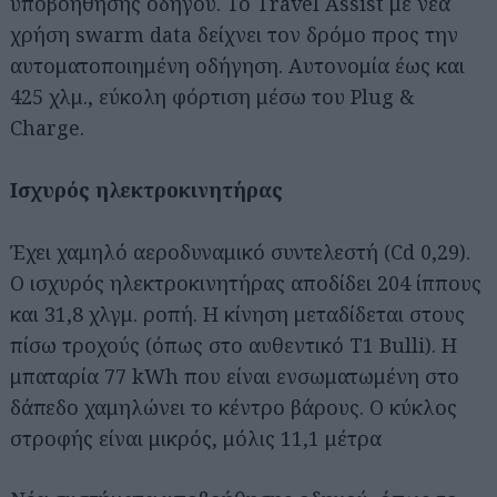
υποβοήθησης οδηγού. Το Travel Assist με νέα
χρήση swarm data δείχνει τον δρόμο προς την
αυτοματοποιημένη οδήγηση. Αυτονομία έως και
425 χλμ., εύκολη φόρτιση μέσω του Plug &
Charge.
Ισχυρός ηλεκτροκινητήρας
Έχει χαμηλό αεροδυναμικό συντελεστή (Cd 0,29).
Ο ισχυρός ηλεκτροκινητήρας αποδίδει 204 ίππους
και 31,8 χλγμ. ροπή. Η κίνηση μεταδίδεται στους
πίσω τροχούς (όπως στο αυθεντικό T1 Bulli). Η
μπαταρία 77 kWh που είναι ενσωματωμένη στο
δάπεδο χαμηλώνει το κέντρο βάρους. Ο κύκλος
στροφής είναι μικρός, μόλις 11,1 μέτρα