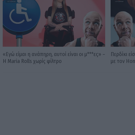
«Εγώ είμαι η ανάπηρη, αυτοί είναι οι μ***ες» –
Περδίκι εί
Η Maria Rolls χωρίς φίλτρο
με τον Ho