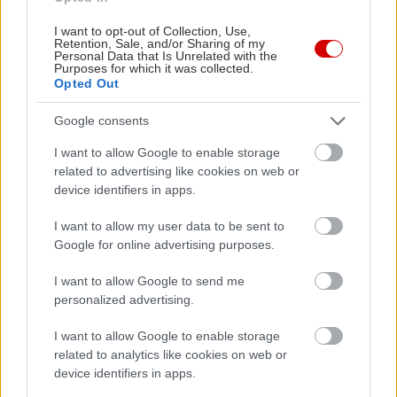
I want to opt-out of Collection, Use,
Retention, Sale, and/or Sharing of my
Personal Data that Is Unrelated with the
Purposes for which it was collected.
Opted Out
Google consents
I want to allow Google to enable storage
related to advertising like cookies on web or
device identifiers in apps.
Η Ισπανία ενώ αγωνίζεται να προσελκύσει
Πώς πρέπει
κινεζικές αυτοκινητοβιομηχανίες, πιέζει για
για να αντ
I want to allow my user data to be sent to
νέους κανόνες από την ΕΕ
ανάγκες
Google for online advertising purposes.
I want to allow Google to send me
personalized advertising.
PODCASTS
I want to allow Google to enable storage
related to analytics like cookies on web or
device identifiers in apps.