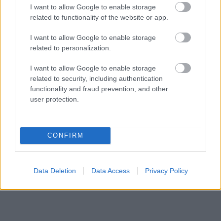
I want to allow Google to enable storage
related to functionality of the website or app.
I want to allow Google to enable storage
related to personalization.
I want to allow Google to enable storage
related to security, including authentication
functionality and fraud prevention, and other
user protection.
«Εγώ είμαι η ανάπηρη, αυτοί είναι οι μ***ες» –
Περδίκι εί
Η Maria Rolls χωρίς φίλτρο
με τον Ho
CONFIRM
Data Deletion
Data Access
Privacy Policy