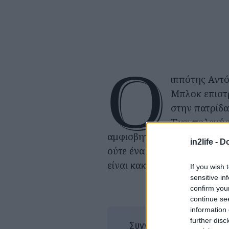
Ο
ιππότης Αντό
Μπλοκ επιστ
στην πατρίδα
Έχει πολεμήσ
αμφισβητεί την ύπαρξη του 
in2life -
Do
ούτε ένα θεϊκό σημάδι γύρω
είναι κακουχίες και ανθρώπ
If you wish 
sensitive in
confirm you
continue se
information 
further disc
Ινγ
Συγγραφέας/είς: