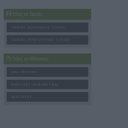
Όλες οι Ταινίες
ΤΑΙΝΊΕΣ (ΕΛΛΗΝΙΚΌΣ ΤΊΤΛΟΣ)
ΤΑΙΝΊΕΣ (ΠΡΩΤΌΤΥΠΟΣ ΤΊΤΛΟΣ)
Όλες οι Αίθουσες
ΑΝΆ ΠΕΡΙΟΧΉ
ΑΊΘΟΥΣΕΣ (ΑΛΦΑΒΗΤΙΚΆ)
MULTIPLEX