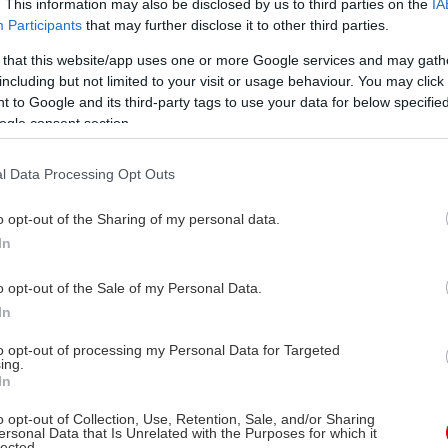
. This information may also be disclosed by us to third parties on the
IA
κμαρ Μπέργκμαν
Participants
that may further disclose it to other third parties.
 βον Σάιντοου, Μπίμπι
 that this website/app uses one or more Google services and may gath
ερσον, Γκούνελ
including but not limited to your visit or usage behaviour. You may click 
τμπλομ, Άντερς Εκ,
 to Google and its third-party tags to use your data for below specifi
ogle consent section.
ύναρ Μπιόρνστραντ,
κα Γκιλ, Μπενγκτ Έκεροτ,
l Data Processing Opt Outs
ς Πόουπ, Μοντ Χάνσον,
κα Λαντγκρέ, Μπέρτιλ
o opt-out of the Sharing of my personal data.
ενμπεργκ, Έρικ
In
άντμαρκ
o opt-out of the Sale of my Personal Data.
In
08/2019
to opt-out of processing my Personal Data for Targeted
τασίας, Δράμα
ing.
In
o opt-out of Collection, Use, Retention, Sale, and/or Sharing
ersonal Data that Is Unrelated with the Purposes for which it
lected.