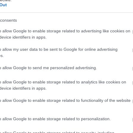
Out
ται αυτή την εβδομάδα
consents
o allow Google to enable storage related to advertising like cookies on
evice identifiers in apps.
o allow my user data to be sent to Google for online advertising
s.
to allow Google to send me personalized advertising.
o allow Google to enable storage related to analytics like cookies on
evice identifiers in apps.
o allow Google to enable storage related to functionality of the website
o allow Google to enable storage related to personalization.
o allow Google to enable storage related to security, including