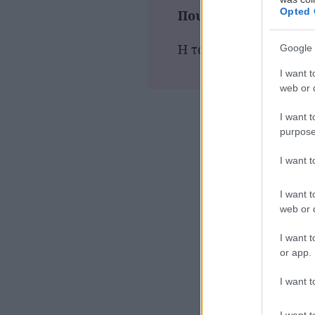
Opted 
Που παίζεται τώρα
Η ταινία δεν προβάλλε
Google 
I want t
web or d
I want t
purpose
I want 
I want t
web or d
I want t
or app.
I want t
I want t