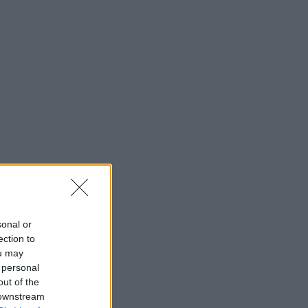
sonal or
ection to
ou may
 personal
out of the
 downstream