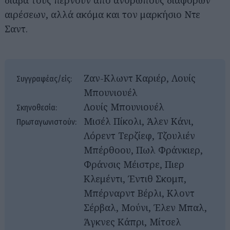
διάβα τους περνούν από ανθρώπους διάφορων
αιρέσεων, αλλά ακόμα και τον μαρκήσιο Ντε
Σαντ.
Ζαν-Κλωντ Καριέρ, Λουίς
Συγγραφέας/είς:
Μπουνιουέλ
Λουίς Μπουνιουέλ
Σκηνοθεσία:
Μισέλ Πίκολι, Άλεν Κάνι,
Πρωταγωνιστούν:
Λόρεντ Τερζίεφ, Τζουλιέν
Μπέρθοου, Πωλ Φράνκιερ,
Φράνσις Μέιστρε, Πιερ
Κλεμέντι, Έντιθ Σκομπ,
Μπέρναρντ Βέρλι, Κλοντ
Σέρβαλ, Μούνι, Έλεν Μπαλ,
Άγκνες Κάπρι, Μίτσελ