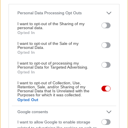
third parties.
Please note that this website/app uses one or more Google
Personal Data Processing Opt Outs
services and may gather and store information including but
not limited to your visit or usage behaviour. You may click to
I want to opt-out of the Sharing of my
personal data.
grant or deny consent to Google and its third-party tags to
Opted In
use your data for below specified purposes in below Google
consent section.
I want to opt-out of the Sale of my
Personal Data.
Opted In
I want to opt-out of processing my
Personal Data for Targeted Advertising.
Opted In
I want to opt-out of Collection, Use,
Retention, Sale, and/or Sharing of my
Personal Data that Is Unrelated with the
Purposes for which it was collected.
Opted Out
Google consents
I want to allow Google to enable storage
related to advertising like cookies on web or