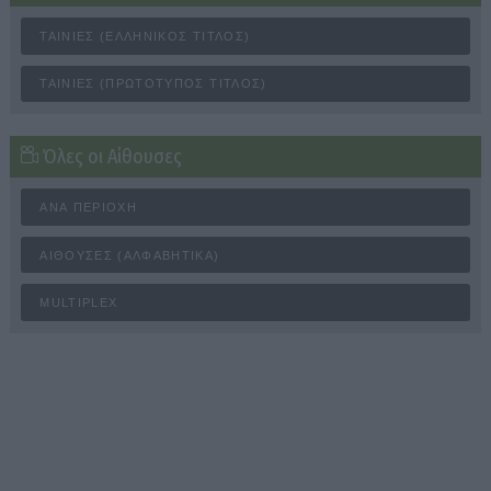
ΤΑΙΝΊΕΣ (ΕΛΛΗΝΙΚΌΣ ΤΊΤΛΟΣ)
ΤΑΙΝΊΕΣ (ΠΡΩΤΌΤΥΠΟΣ ΤΊΤΛΟΣ)
Όλες οι Αίθουσες
ΑΝΆ ΠΕΡΙΟΧΉ
ΑΊΘΟΥΣΕΣ (ΑΛΦΑΒΗΤΙΚΆ)
MULTIPLEX