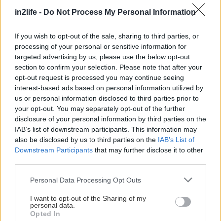
in2life -
Do Not Process My Personal Information
If you wish to opt-out of the sale, sharing to third parties, or
Αναζήτηση
processing of your personal or sensitive information for
για...
targeted advertising by us, please use the below opt-out
section to confirm your selection. Please note that after your
opt-out request is processed you may continue seeing
interest-based ads based on personal information utilized by
us or personal information disclosed to third parties prior to
your opt-out. You may separately opt-out of the further
disclosure of your personal information by third parties on the
IAB’s list of downstream participants. This information may
also be disclosed by us to third parties on the
IAB’s List of
Downstream Participants
that may further disclose it to other
third parties.
Please note that this website/app uses one or more Google
Personal Data Processing Opt Outs
services and may gather and store information including but
not limited to your visit or usage behaviour. You may click to
I want to opt-out of the Sharing of my
personal data.
grant or deny consent to Google and its third-party tags to
Opted In
use your data for below specified purposes in below Google