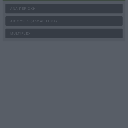
ΑΝΆ ΠΕΡΙΟΧΉ
ΑΊΘΟΥΣΕΣ (ΑΛΦΑΒΗΤΙΚΆ)
MULTIPLEX