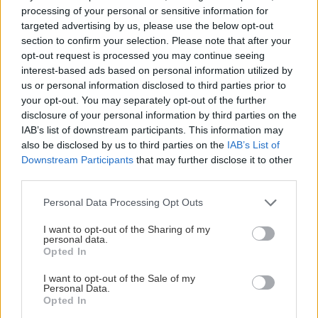
processing of your personal or sensitive information for
Αναζήτηση
για...
targeted advertising by us, please use the below opt-out
section to confirm your selection. Please note that after your
opt-out request is processed you may continue seeing
interest-based ads based on personal information utilized by
us or personal information disclosed to third parties prior to
your opt-out. You may separately opt-out of the further
disclosure of your personal information by third parties on the
IAB’s list of downstream participants. This information may
also be disclosed by us to third parties on the
IAB’s List of
Downstream Participants
that may further disclose it to other
third parties.
Please note that this website/app uses one or more Google
Personal Data Processing Opt Outs
services and may gather and store information including but
not limited to your visit or usage behaviour. You may click to
I want to opt-out of the Sharing of my
personal data.
grant or deny consent to Google and its third-party tags to
Opted In
use your data for below specified purposes in below Google
consent section.
I want to opt-out of the Sale of my
Personal Data.
Opted In