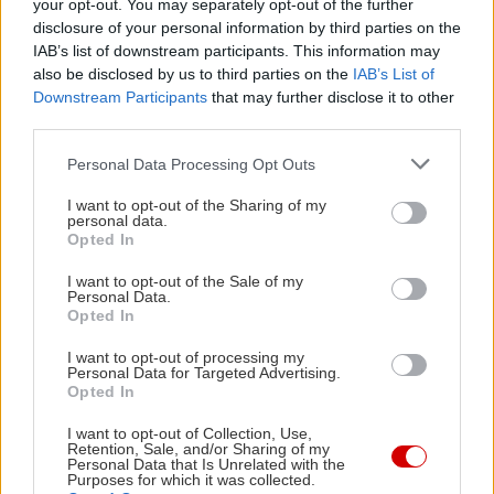
your opt-out. You may separately opt-out of the further
disclosure of your personal information by third parties on the
IAB’s list of downstream participants. This information may
also be disclosed by us to third parties on the
IAB’s List of
Downstream Participants
that may further disclose it to other
third parties.
Please note that this website/app uses one or more Google
Personal Data Processing Opt Outs
services and may gather and store information including but
not limited to your visit or usage behaviour. You may click to
I want to opt-out of the Sharing of my
personal data.
grant or deny consent to Google and its third-party tags to
Opted In
use your data for below specified purposes in below Google
consent section.
I want to opt-out of the Sale of my
Personal Data.
Opted In
Δείτε ακόμη
I want to opt-out of processing my
Personal Data for Targeted Advertising.
Opted In
I want to opt-out of Collection, Use,
Retention, Sale, and/or Sharing of my
Personal Data that Is Unrelated with the
Purposes for which it was collected.