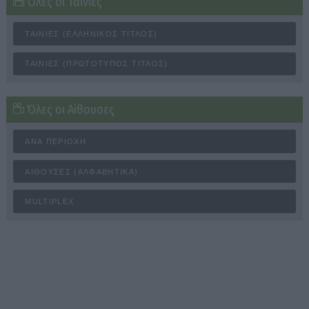
Όλες οι Ταινίες
ΤΑΙΝΊΕΣ (ΕΛΛΗΝΙΚΌΣ ΤΊΤΛΟΣ)
ΤΑΙΝΊΕΣ (ΠΡΩΤΌΤΥΠΟΣ ΤΊΤΛΟΣ)
Όλες οι Αίθουσες
ΑΝΆ ΠΕΡΙΟΧΉ
ΑΊΘΟΥΣΕΣ (ΑΛΦΑΒΗΤΙΚΆ)
MULTIPLEX