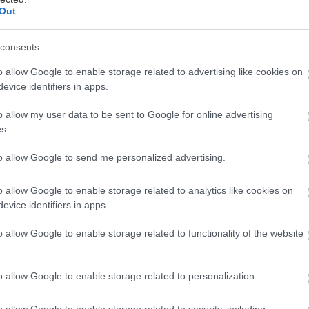
ερσον, Πωλ Φιξ, Ρουθ
Out
άιτ, Γκρέγκορι Πεκ, Άλις
στλι, Μέρι Μπάντχαμ,
consents
ιπ Άλφορντ, Τζον Μέγκνα,
o allow Google to enable storage related to advertising like cookies on
νκ Όβερτον, Ρόζμαρι
evice identifiers in apps.
φι, Μπροκ Πήτερς, Εστέλ
o allow my user data to be sent to Google for online advertising
νς, Κόλιν Γουίλκοξ
s.
τον, Γουίλιαμ Γουίντομ
to allow Google to send me personalized advertising.
08/2017
o allow Google to enable storage related to analytics like cookies on
υνομική, Δράμα,
evice identifiers in apps.
τηρίου
o allow Google to enable storage related to functionality of the website
o allow Google to enable storage related to personalization.
o allow Google to enable storage related to security, including