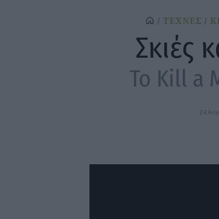
ΤΕΧΝΕΣ
Κ
Σκιές 
To Kill a
24 Αυ