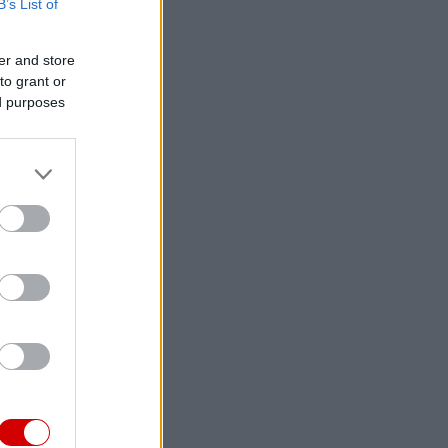
B’s List of
er and store
to grant or
ed purposes