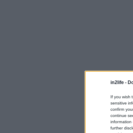
in2life -
Do
If you wish 
sensitive in
confirm you
continue se
information 
further disc