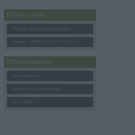
Όλες οι Ταινίες
ΤΑΙΝΊΕΣ (ΕΛΛΗΝΙΚΌΣ ΤΊΤΛΟΣ)
ΤΑΙΝΊΕΣ (ΠΡΩΤΌΤΥΠΟΣ ΤΊΤΛΟΣ)
Όλες οι Αίθουσες
ΑΝΆ ΠΕΡΙΟΧΉ
ΑΊΘΟΥΣΕΣ (ΑΛΦΑΒΗΤΙΚΆ)
MULTIPLEX