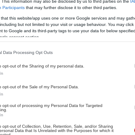
. This information may also be disclosed by us to third parties on the
IA
Participants
that may further disclose it to other third parties.
 that this website/app uses one or more Google services and may gath
including but not limited to your visit or usage behaviour. You may click 
 to Google and its third-party tags to use your data for below specifi
1930, ο
ogle consent section.
ίναι ένας δικηγόρος που
ρασπιστεί έναν έγχρωμο άντρα,
l Data Processing Opt Outs
 μια λευκή. Δίπλα του, η κόρη
o opt-out of the Sharing of my personal data.
αι με τα αδέλφια της μέσα σε
In
νώ η μητέρα τους έχει πεθάνει.
o opt-out of the Sale of my Personal Data.
In
to opt-out of processing my Personal Data for Targeted
ing.
περ Λι, Χόρτον Φούτε
In
περτ Μούλιγκαν
o opt-out of Collection, Use, Retention, Sale, and/or Sharing
περτ Ντυβάλ, Τζέημς
ersonal Data that Is Unrelated with the Purposes for which it
lected.