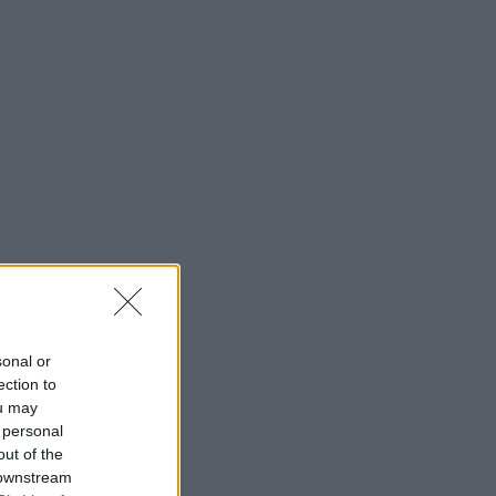
sonal or
ection to
ou may
 personal
out of the
 downstream