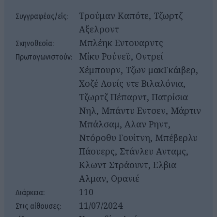
Τρούμαν Καπότε, Τζωρτζ
Συγγραφέας/είς:
Αξελροντ
Μπλέηκ Εντουαρντς
Σκηνοθεσία:
Μίκυ Ρούνεϋ, Οντρεί
Πρωταγωνιστούν:
Χέμπουρν, Τζων μακΓκάιβερ,
Χοζέ Λουίς ντε Βιλαλόνια,
Τζωρτζ Πέπαρντ, Πατρίσια
Νηλ, Μπάντυ Εντσεν, Μάρτιν
Μπάλσαμ, Αλαν Ρηντ,
Ντόροθυ Γουίτνη, Μπέβερλυ
Πάουερς, Στάνλευ Ανταμς,
Κλωντ Στράουντ, Ελβια
Αλμαν, Ορανιέ
110
Διάρκεια:
11/07/2024
Στις αίθουσες: