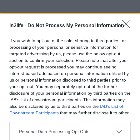
in2life -
Do Not Process My Personal Information
If you wish to opt-out of the sale, sharing to third parties, or
Αναζήτηση
για...
processing of your personal or sensitive information for
targeted advertising by us, please use the below opt-out
section to confirm your selection. Please note that after your
opt-out request is processed you may continue seeing
interest-based ads based on personal information utilized by
us or personal information disclosed to third parties prior to
your opt-out. You may separately opt-out of the further
disclosure of your personal information by third parties on the
IAB’s list of downstream participants. This information may
also be disclosed by us to third parties on the
IAB’s List of
Downstream Participants
that may further disclose it to other
third parties.
Please note that this website/app uses one or more Google
Personal Data Processing Opt Outs
services and may gather and store information including but