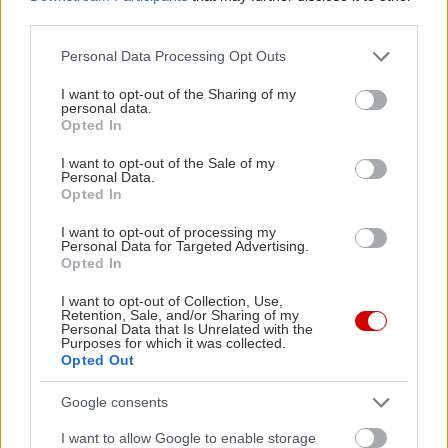
third parties.
Please note that this website/app uses one or more Google
Personal Data Processing Opt Outs
services and may gather and store information including but
not limited to your visit or usage behaviour. You may click to
I want to opt-out of the Sharing of my
personal data.
grant or deny consent to Google and its third-party tags to
Opted In
use your data for below specified purposes in below Google
consent section.
I want to opt-out of the Sale of my
Personal Data.
Opted In
I want to opt-out of processing my
Personal Data for Targeted Advertising.
Opted In
I want to opt-out of Collection, Use,
Retention, Sale, and/or Sharing of my
Personal Data that Is Unrelated with the
Purposes for which it was collected.
Opted Out
Google consents
I want to allow Google to enable storage