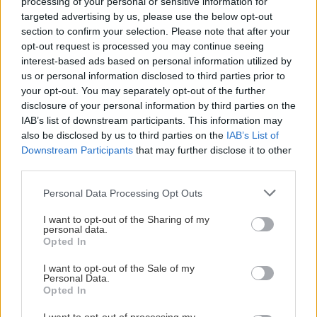
processing of your personal or sensitive information for
Αναζήτηση
targeted advertising by us, please use the below opt-out
για...
section to confirm your selection. Please note that after your
opt-out request is processed you may continue seeing
interest-based ads based on personal information utilized by
us or personal information disclosed to third parties prior to
your opt-out. You may separately opt-out of the further
disclosure of your personal information by third parties on the
IAB’s list of downstream participants. This information may
also be disclosed by us to third parties on the
IAB’s List of
Downstream Participants
that may further disclose it to other
third parties.
Please note that this website/app uses one or more Google
Personal Data Processing Opt Outs
services and may gather and store information including but
not limited to your visit or usage behaviour. You may click to
I want to opt-out of the Sharing of my
personal data.
grant or deny consent to Google and its third-party tags to
Opted In
use your data for below specified purposes in below Google
consent section.
I want to opt-out of the Sale of my
Personal Data.
Opted In