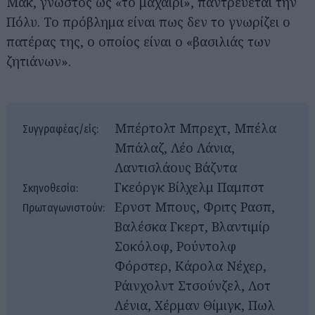
Μακ, γνωστός ως «το μαχαίρι», παντρεύεται την
Πόλυ. Το πρόβλημα είναι πως δεν το γνωρίζει ο
πατέρας της, ο οποίος είναι ο «βασιλιάς των
ζητιάνων».
Μπέρτολτ Μπρεχτ, Μπέλα
Συγγραφέας/είς:
Μπάλαζ, Λέο Λάνια,
Λαντισλάους Βάζντα
Γκεόργκ Βίλχελμ Παμπστ
Σκηνοθεσία:
Ερνστ Μπους, Φριτς Ρασπ,
Πρωταγωνιστούν:
Βαλέσκα Γκερτ, Βλαντιμίρ
Σοκόλοφ, Ρούντολφ
Φόρστερ, Κάρολα Νέχερ,
Ράινχολντ Στσούνζελ, Λοτ
Λένια, Χέρμαν Θίμιγκ, Πωλ