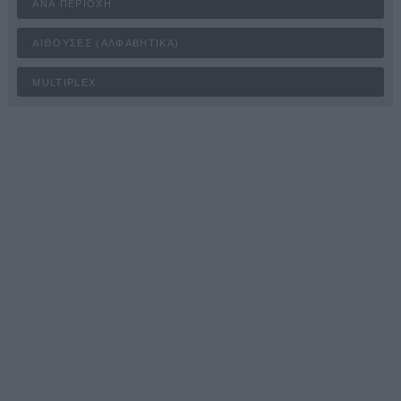
ΑΝΆ ΠΕΡΙΟΧΉ
ΑΊΘΟΥΣΕΣ (ΑΛΦΑΒΗΤΙΚΆ)
MULTIPLEX