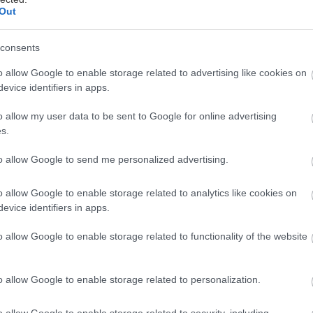
Out
τας Κακαβάς, Τασώ
βαδία, Νίκος Φέρμας
consents
11/1955
o allow Google to enable storage related to advertising like cookies on
evice identifiers in apps.
θηματική, Μη Αγγλόφωνη
o allow my user data to be sent to Google for online advertising
s.
to allow Google to send me personalized advertising.
o allow Google to enable storage related to analytics like cookies on
ται αυτή την εβδομάδα
evice identifiers in apps.
o allow Google to enable storage related to functionality of the website
o allow Google to enable storage related to personalization.
o allow Google to enable storage related to security, including