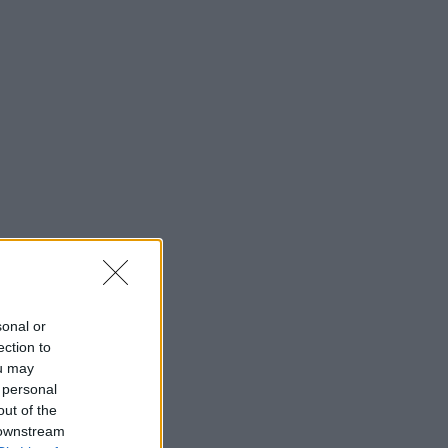
sonal or
ection to
ou may
 personal
out of the
 downstream