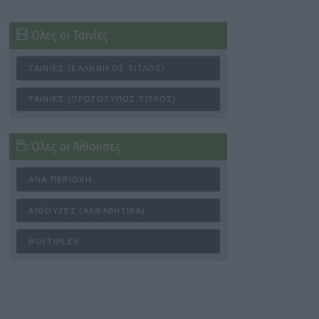
Όλες οι Ταινίες
ΤΑΙΝΊΕΣ (ΕΛΛΗΝΙΚΌΣ ΤΊΤΛΟΣ)
ΤΑΙΝΊΕΣ (ΠΡΩΤΌΤΥΠΟΣ ΤΊΤΛΟΣ)
Όλες οι Αίθουσες
ΑΝΆ ΠΕΡΙΟΧΉ
ΑΊΘΟΥΣΕΣ (ΑΛΦΑΒΗΤΙΚΆ)
MULTIPLEX