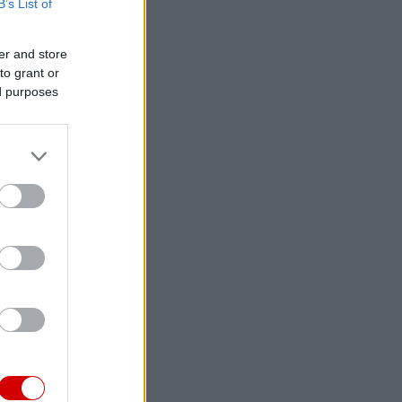
B’s List of
er and store
to grant or
ed purposes