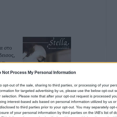
α στο
δεισος,
ι η
ν Αλέκο,
 Not Process My Personal Information
Για μια
 που θα
to opt-out of the sale, sharing to third parties, or processing of your per
formation for targeted advertising by us, please use the below opt-out s
, πριν
r selection. Please note that after your opt-out request is processed y
α
eing interest-based ads based on personal information utilized by us or
Η
disclosed to third parties prior to your opt-out. You may separately opt-
losure of your personal information by third parties on the IAB’s list of
 την