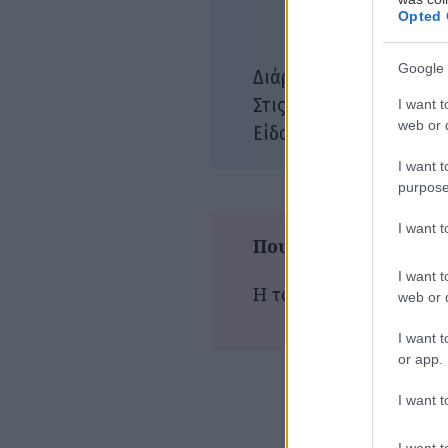
Opted 
Κώσ
Καβ
Google 
100
Διάρκεια:
21/
Στις αίθουσες:
I want t
web or d
Αισ
Είδος:
I want t
purpose
I want 
Που παίζεται τώρα
I want t
Η ταινία δεν προβάλλε
web or d
I want t
or app.
I want t
I want t