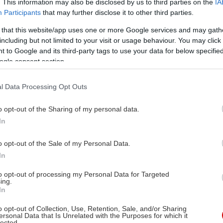
. This information may also be disclosed by us to third parties on the
IA
φαιριστή του Ολυμπιακού,
Participants
that may further disclose it to other third parties.
ψει στη γοητεία του. Όμως θα
 that this website/app uses one or more Google services and may gath
ς προκειμένου να συνεχιστεί η
including but not limited to your visit or usage behaviour. You may click 
 to Google and its third-party tags to use your data for below specifi
ogle consent section.
l Data Processing Opt Outs
άλης Κακογιάννης,
o opt-out of the Sharing of my personal data.
ωβος Καμπανέλης
In
άλης Κακογιάννης
o opt-out of the Sale of my Personal Data.
κος Αλεξανδράκης,
In
νύσης Παπαγιαννόπουλος,
to opt-out of processing my Personal Data for Targeted
ργος Φούντας, Μελίνα
ing.
In
κούρη, Χριστίνα
ογερίκου, Βούλα
o opt-out of Collection, Use, Retention, Sale, and/or Sharing
ersonal Data that Is Unrelated with the Purposes for which it
μπουλάκη, Σοφία Βέμπο,
lected.