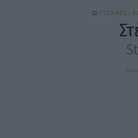
ΤΕΧΝΕΣ
Κ
Στ
St
21 Νο