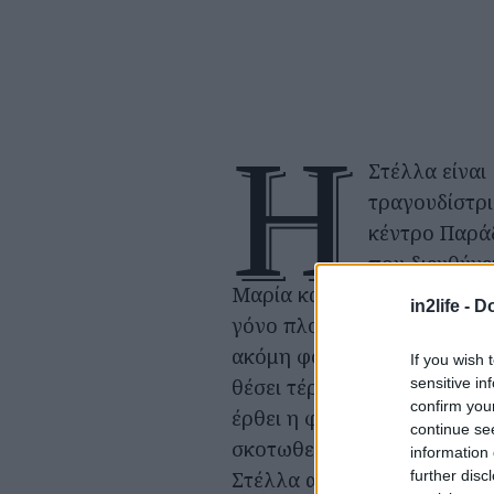
Η
Στέλλα είναι
τραγουδίστρι
κέντρο Παρά
που διευθύνε
Μαρία και έχει δεσμό με το
in2life -
Do
γόνο πλούσιας οικογένειας. 
ακόμη φορά, αυτή θα είναι
If you wish 
sensitive in
θέσει τέρμα στο δεσμό τους
confirm you
έρθει η φθορά. Ο Αλέκος θ
continue se
σκοτωθεί σε ένα ατύχημα. 
information 
further disc
Στέλλα αρχικά θα αποφύγει