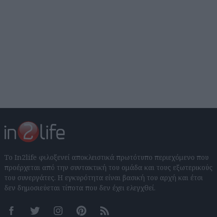
Το In2life φιλοξενεί αποκλειστικά πρωτότυπο περιεχόμενο που
προέρχεται από την συντακτική του ομάδα και τους εξωτερικούς
του συνεργάτες. Η εγκυρότητα είναι βασική του αρχή και έτσι
δεν δημοσιεύεται τίποτα που δεν έχει ελεγχθεί.
Facebook
Twitter
Instagram
Pinterest
RSS feeds