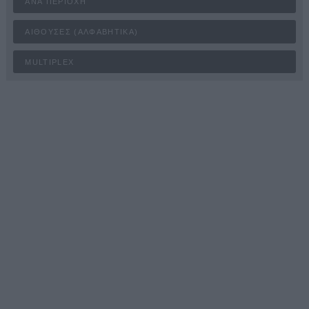
ΑΝΆ ΠΕΡΙΟΧΉ
ΑΊΘΟΥΣΕΣ (ΑΛΦΑΒΗΤΙΚΆ)
MULTIPLEX