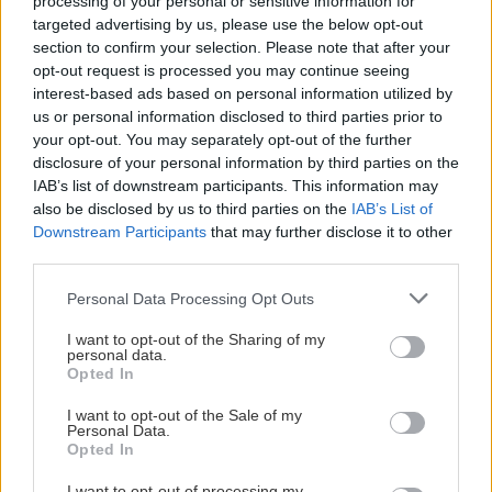
processing of your personal or sensitive information for
Αναζήτηση
targeted advertising by us, please use the below opt-out
για...
section to confirm your selection. Please note that after your
opt-out request is processed you may continue seeing
interest-based ads based on personal information utilized by
us or personal information disclosed to third parties prior to
your opt-out. You may separately opt-out of the further
disclosure of your personal information by third parties on the
IAB’s list of downstream participants. This information may
also be disclosed by us to third parties on the
IAB’s List of
Downstream Participants
that may further disclose it to other
third parties.
Please note that this website/app uses one or more Google
Personal Data Processing Opt Outs
services and may gather and store information including but
not limited to your visit or usage behaviour. You may click to
I want to opt-out of the Sharing of my
personal data.
grant or deny consent to Google and its third-party tags to
Opted In
use your data for below specified purposes in below Google
consent section.
I want to opt-out of the Sale of my
Personal Data.
Opted In
I want to opt-out of processing my