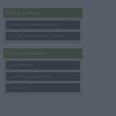
Όλες οι Ταινίες
ΤΑΙΝΊΕΣ (ΕΛΛΗΝΙΚΌΣ ΤΊΤΛΟΣ)
ΤΑΙΝΊΕΣ (ΠΡΩΤΌΤΥΠΟΣ ΤΊΤΛΟΣ)
Όλες οι Αίθουσες
ΑΝΆ ΠΕΡΙΟΧΉ
ΑΊΘΟΥΣΕΣ (ΑΛΦΑΒΗΤΙΚΆ)
MULTIPLEX