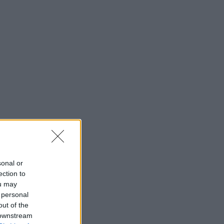
sonal or
ection to
ou may
 personal
out of the
 downstream