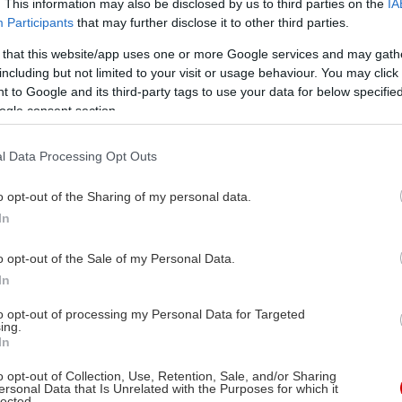
. This information may also be disclosed by us to third parties on the
IA
τη Γη.
Participants
that may further disclose it to other third parties.
ν κόσμο
 that this website/app uses one or more Google services and may gath
ν άντρα
including but not limited to your visit or usage behaviour. You may click 
 to Google and its third-party tags to use your data for below specifi
λογία
ogle consent section.
ι τα
l Data Processing Opt Outs
o opt-out of the Sharing of my personal data.
In
 Βέντερς, Σόλβιγκ
o opt-out of the Sale of my Personal Data.
μάρτιν, Πήτερ Κάρεϊ
In
 Βέντερς
to opt-out of processing my Personal Data for Targeted
 Νηλ, Γουίλιαμ Χαρτ,
ing.
In
βιγκ Ντομάρτιν, Τσικ
έγκα, Ρούντιγκερ Βόγκλερ,
o opt-out of Collection, Use, Retention, Sale, and/or Sharing
ersonal Data that Is Unrelated with the Purposes for which it
lected.