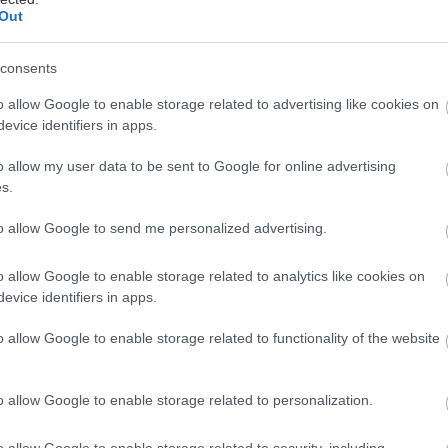
ι Μίτσελ, Αντέλ Λουτζ,
Out
τρο Φαλκόνε, Ένζο Τούριν,
ι Ντίνγκο
consents
o allow Google to enable storage related to advertising like cookies on
03/1992
evice identifiers in apps.
σης, Επιστημονικής
o allow my user data to be sent to Google for online advertising
τασίας, Θρίλερ, Δράμα
s.
to allow Google to send me personalized advertising.
o allow Google to enable storage related to analytics like cookies on
evice identifiers in apps.
ται αυτή την εβδομάδα
o allow Google to enable storage related to functionality of the website
o allow Google to enable storage related to personalization.
o allow Google to enable storage related to security, including