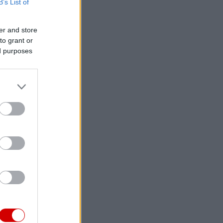
B’s List of
er and store
to grant or
ed purposes