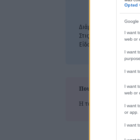
Έντ
Opted 
Πιέ
Έρν
Google 
287
Διάρκεια:
I want t
27/
Στις αίθουσες:
web or d
Δρά
Είδος:
I want t
Φαν
purpose
I want 
I want t
Που παίζεται τώρα
web or d
Η ταινία δεν προβάλλε
I want t
or app.
I want t
I want t