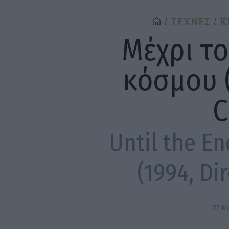
ΤΕΧΝΕΣ
Κ
Μέχρι το
κόσμου (
C
Until the En
(1994, Dir
27 Μ