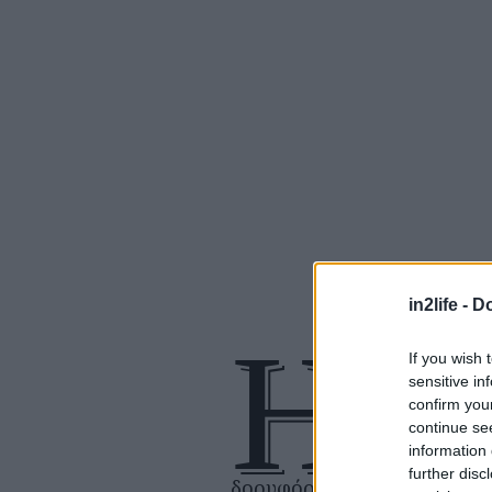
in2life -
Do
Η
If you wish 
σχέση της Κλ
sensitive in
του Γιουτζίν
confirm you
διαλύεται, ε
continue se
information 
πυρηνικός
further disc
δορυφόρος απειλεί να βγει 