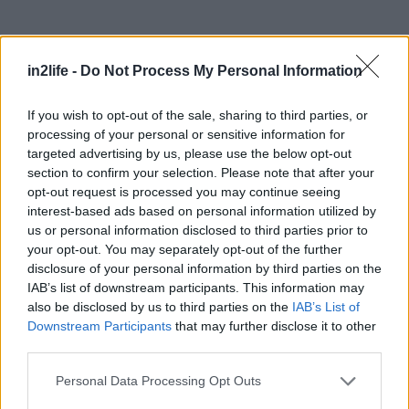
in2life -
Do Not Process My Personal Information
If you wish to opt-out of the sale, sharing to third parties, or
Αναζήτηση
για...
processing of your personal or sensitive information for
targeted advertising by us, please use the below opt-out
section to confirm your selection. Please note that after your
opt-out request is processed you may continue seeing
interest-based ads based on personal information utilized by
us or personal information disclosed to third parties prior to
your opt-out. You may separately opt-out of the further
disclosure of your personal information by third parties on the
IAB’s list of downstream participants. This information may
also be disclosed by us to third parties on the
IAB’s List of
Downstream Participants
that may further disclose it to other
third parties.
Please note that this website/app uses one or more Google
Personal Data Processing Opt Outs
services and may gather and store information including but