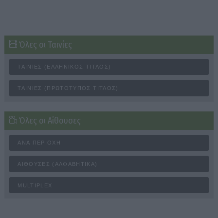
Όλες οι Ταινίες
ΤΑΙΝΊΕΣ (ΕΛΛΗΝΙΚΌΣ ΤΊΤΛΟΣ)
ΤΑΙΝΊΕΣ (ΠΡΩΤΌΤΥΠΟΣ ΤΊΤΛΟΣ)
Όλες οι Αίθουσες
ΑΝΆ ΠΕΡΙΟΧΉ
ΑΊΘΟΥΣΕΣ (ΑΛΦΑΒΗΤΙΚΆ)
MULTIPLEX