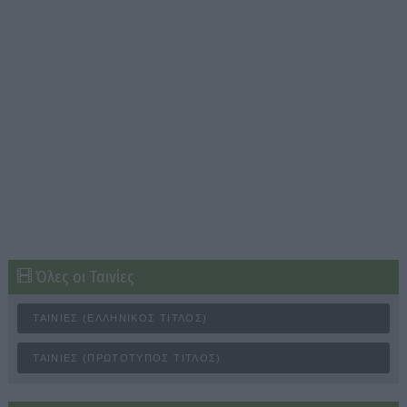
Όλες οι Ταινίες
ΤΑΙΝΊΕΣ (ΕΛΛΗΝΙΚΌΣ ΤΊΤΛΟΣ)
ΤΑΙΝΊΕΣ (ΠΡΩΤΌΤΥΠΟΣ ΤΊΤΛΟΣ)