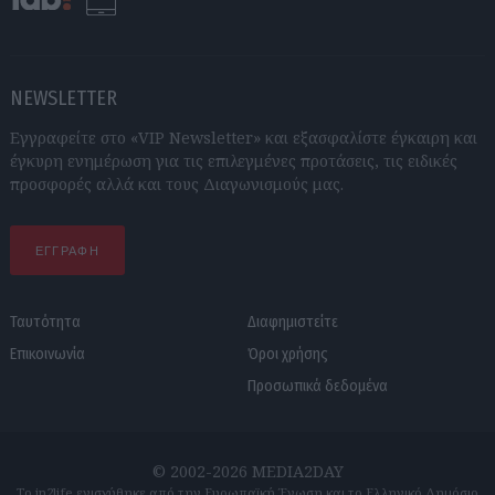
NEWSLETTER
Εγγραφείτε στο «VIP Newsletter» και εξασφαλίστε έγκαιρη και
έγκυρη ενημέρωση για τις επιλεγμένες προτάσεις, τις ειδικές
προσφορές αλλά και τους Διαγωνισμούς μας.
ΕΓΓΡΑΦΗ
Ταυτότητα
Διαφημιστείτε
Επικοινωνία
Όροι χρήσης
Προσωπικά δεδομένα
© 2002-2026 MEDIA2DAY
Το in2life ενισχύθηκε από την Ευρωπαϊκή Ένωση και το Ελληνικό Δημόσιο