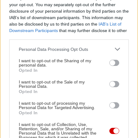
your opt-out. You may separately opt-out of the further
disclosure of your personal information by third parties on the
IAB’s list of downstream participants. This information may
also be disclosed by us to third parties on the
IAB’s List of
Downstream Participants
that may further disclose it to other
third parties.
Please note that this website/app uses one or more Google
Personal Data Processing Opt Outs
services and may gather and store information including but
not limited to your visit or usage behaviour. You may click to
I want to opt-out of the Sharing of my
personal data.
grant or deny consent to Google and its third-party tags to
Opted In
use your data for below specified purposes in below Google
consent section.
I want to opt-out of the Sale of my
Personal Data.
Opted In
I want to opt-out of processing my
Δείτε ακόμη
Personal Data for Targeted Advertising.
Opted In
I want to opt-out of Collection, Use,
Retention, Sale, and/or Sharing of my
Personal Data that Is Unrelated with the
Purposes for which it was collected.