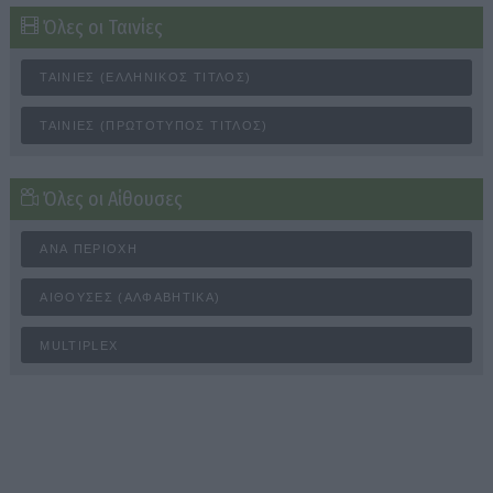
Όλες οι Ταινίες
ΤΑΙΝΊΕΣ (ΕΛΛΗΝΙΚΌΣ ΤΊΤΛΟΣ)
ΤΑΙΝΊΕΣ (ΠΡΩΤΌΤΥΠΟΣ ΤΊΤΛΟΣ)
Όλες οι Αίθουσες
ΑΝΆ ΠΕΡΙΟΧΉ
ΑΊΘΟΥΣΕΣ (ΑΛΦΑΒΗΤΙΚΆ)
MULTIPLEX