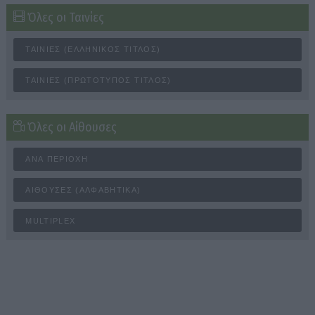
Όλες οι Ταινίες
ΤΑΙΝΊΕΣ (ΕΛΛΗΝΙΚΌΣ ΤΊΤΛΟΣ)
ΤΑΙΝΊΕΣ (ΠΡΩΤΌΤΥΠΟΣ ΤΊΤΛΟΣ)
Όλες οι Αίθουσες
ΑΝΆ ΠΕΡΙΟΧΉ
ΑΊΘΟΥΣΕΣ (ΑΛΦΑΒΗΤΙΚΆ)
MULTIPLEX