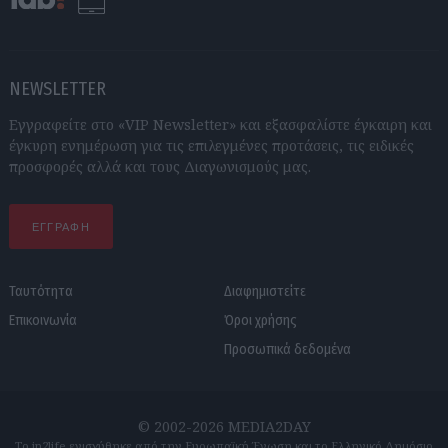
NEWSLETTER
Εγγραφείτε στο «VIP Newsletter» και εξασφαλίστε έγκαιρη και
έγκυρη ενημέρωση για τις επιλεγμένες προτάσεις, τις ειδικές
προσφορές αλλά και τους Διαγωνισμούς μας.
ΕΓΓΡΑΦΗ
Ταυτότητα
Διαφημιστείτε
Επικοινωνία
Όροι χρήσης
Προσωπικά δεδομένα
© 2002-2026 MEDIA2DAY
Το in2life ενισχύθηκε από την Ευρωπαϊκή Ένωση και το Ελληνικό Δημόσιο