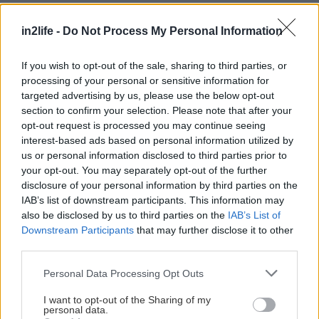
in2life -
Do Not Process My Personal Information
If you wish to opt-out of the sale, sharing to third parties, or
Αναζήτηση
processing of your personal or sensitive information for
για...
targeted advertising by us, please use the below opt-out
section to confirm your selection. Please note that after your
opt-out request is processed you may continue seeing
interest-based ads based on personal information utilized by
us or personal information disclosed to third parties prior to
your opt-out. You may separately opt-out of the further
disclosure of your personal information by third parties on the
IAB’s list of downstream participants. This information may
also be disclosed by us to third parties on the
IAB’s List of
Downstream Participants
that may further disclose it to other
third parties.
Please note that this website/app uses one or more Google
Personal Data Processing Opt Outs
services and may gather and store information including but
not limited to your visit or usage behaviour. You may click to
I want to opt-out of the Sharing of my
personal data.
grant or deny consent to Google and its third-party tags to