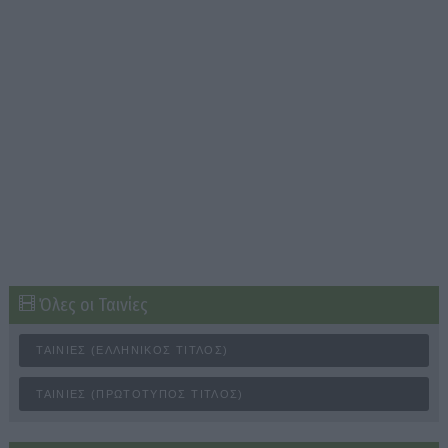
Όλες οι Ταινίες
ΤΑΙΝΊΕΣ (ΕΛΛΗΝΙΚΌΣ ΤΊΤΛΟΣ)
ΤΑΙΝΊΕΣ (ΠΡΩΤΌΤΥΠΟΣ ΤΊΤΛΟΣ)