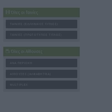
Όλες οι Ταινίες
ΤΑΙΝΊΕΣ (ΕΛΛΗΝΙΚΌΣ ΤΊΤΛΟΣ)
ΤΑΙΝΊΕΣ (ΠΡΩΤΌΤΥΠΟΣ ΤΊΤΛΟΣ)
Όλες οι Αίθουσες
ΑΝΆ ΠΕΡΙΟΧΉ
ΑΊΘΟΥΣΕΣ (ΑΛΦΑΒΗΤΙΚΆ)
MULTIPLEX