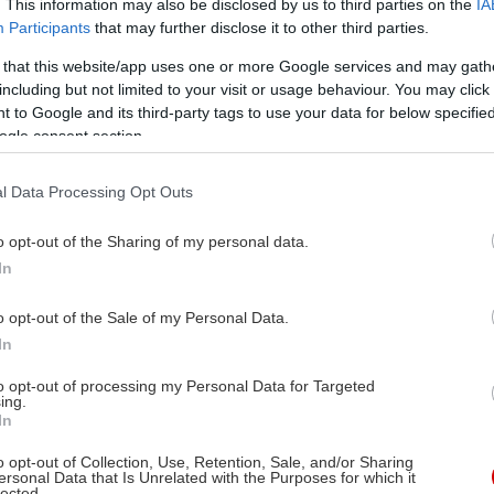
. This information may also be disclosed by us to third parties on the
IA
ουν τα
Participants
that may further disclose it to other third parties.
τον
 that this website/app uses one or more Google services and may gath
including but not limited to your visit or usage behaviour. You may click 
 to Google and its third-party tags to use your data for below specifi
ogle consent section.
l Data Processing Opt Outs
ριάνο Καντιάγκο,
νσέσκο Σοσάι
o opt-out of the Sharing of my personal data.
In
νσέσκο Σοσάι
πέρτο Σίτραν, Ντενίς
o opt-out of the Sale of my Personal Data.
όλο, Αντρέα Πενάτσι,
In
ίπο Σκότι, Λορένα Ντε
to opt-out of processing my Personal Data for Targeted
τς, Σιμόν Μπεργκαμάσκο,
ing.
In
τζιο Ρομάνο, Πιερπάολο
οβίλα, Γκιούλια Μπερτάσι
o opt-out of Collection, Use, Retention, Sale, and/or Sharing
ersonal Data that Is Unrelated with the Purposes for which it
lected.