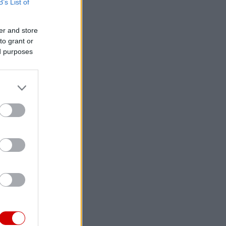
B’s List of
er and store
to grant or
ed purposes