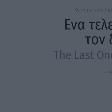
ΤΕΧΝΕΣ
Κ
Ενα τελ
τον
The Last On
23 Απ