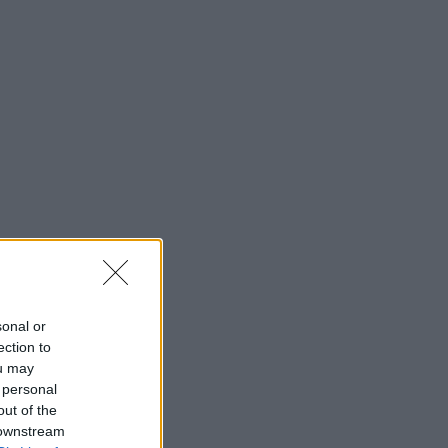
sonal or
ection to
ou may
 personal
out of the
 downstream