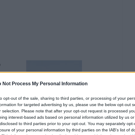
υ
δρες στα
 Not Process My Personal Information
ία έναν
to opt-out of the sale, sharing to third parties, or processing of your per
formation for targeted advertising by us, please use the below opt-out s
 μια
r selection. Please note that after your opt-out request is processed y
μπαρ,
eing interest-based ads based on personal information utilized by us or
 ποτό”
disclosed to third parties prior to your opt-out. You may separately opt-
losure of your personal information by third parties on the IAB’s list of
ν την