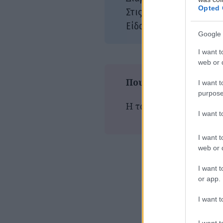
Opted 
23/
Στις αίθουσες:
Αστ
Είδος:
Google 
I want t
web or d
Που παίζεται τώρα
I want t
purpose
Η ταινία δεν προβάλλε
I want 
I want t
web or d
I want t
or app.
I want t
I want t