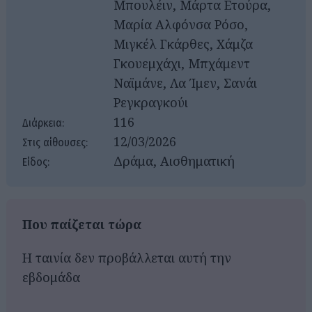
Μπουλέιν, Μάρτα Ετούρα,
Μαρία Αλφόνσα Ρόσο,
Μιγκέλ Γκάρθες, Χάμζα
Γκουεμχάχι, Μπχάμεντ
Ναϊμάνε, Λα Ίμεν, Σανάι
Ρεγκραγκούι
116
Διάρκεια:
12/03/2026
Στις αίθουσες:
Δράμα, Αισθηματική
Είδος:
Που παίζεται τώρα
Η ταινία δεν προβάλλεται αυτή την
εβδομάδα