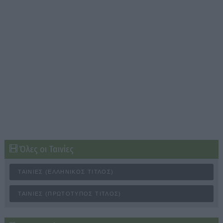
Όλες οι Ταινίες
ΤΑΙΝΊΕΣ (ΕΛΛΗΝΙΚΌΣ ΤΊΤΛΟΣ)
ΤΑΙΝΊΕΣ (ΠΡΩΤΌΤΥΠΟΣ ΤΊΤΛΟΣ)