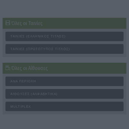
Όλες οι Ταινίες
ΤΑΙΝΊΕΣ (ΕΛΛΗΝΙΚΌΣ ΤΊΤΛΟΣ)
ΤΑΙΝΊΕΣ (ΠΡΩΤΌΤΥΠΟΣ ΤΊΤΛΟΣ)
Όλες οι Αίθουσες
ΑΝΆ ΠΕΡΙΟΧΉ
ΑΊΘΟΥΣΕΣ (ΑΛΦΑΒΗΤΙΚΆ)
MULTIPLEX