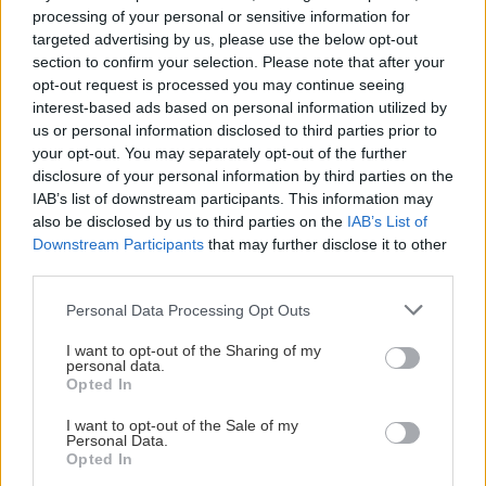
processing of your personal or sensitive information for
Αναζήτηση
για...
targeted advertising by us, please use the below opt-out
section to confirm your selection. Please note that after your
opt-out request is processed you may continue seeing
interest-based ads based on personal information utilized by
us or personal information disclosed to third parties prior to
your opt-out. You may separately opt-out of the further
disclosure of your personal information by third parties on the
IAB’s list of downstream participants. This information may
also be disclosed by us to third parties on the
IAB’s List of
Downstream Participants
that may further disclose it to other
third parties.
Please note that this website/app uses one or more Google
Personal Data Processing Opt Outs
services and may gather and store information including but
not limited to your visit or usage behaviour. You may click to
I want to opt-out of the Sharing of my
personal data.
grant or deny consent to Google and its third-party tags to
Opted In
use your data for below specified purposes in below Google
consent section.
I want to opt-out of the Sale of my
Personal Data.
Opted In