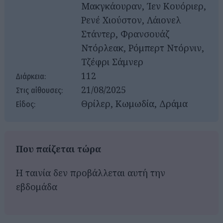
Μακγκάουραν, Ίεν Κουόριερ,
Ρενέ Χιούστον, Λάιονελ
Στάντερ, Φρανσουάζ
Ντόρλεακ, Ρόμπερτ Ντόρνιν,
Τζέφρι Σάμνερ
112
Διάρκεια:
21/08/2025
Στις αίθουσες:
Θρίλερ, Κωμωδία, Δράμα
Είδος:
Που παίζεται τώρα
Η ταινία δεν προβάλλεται αυτή την
εβδομάδα