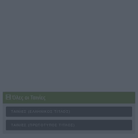
Όλες οι Ταινίες
ΤΑΙΝΊΕΣ (ΕΛΛΗΝΙΚΌΣ ΤΊΤΛΟΣ)
ΤΑΙΝΊΕΣ (ΠΡΩΤΌΤΥΠΟΣ ΤΊΤΛΟΣ)