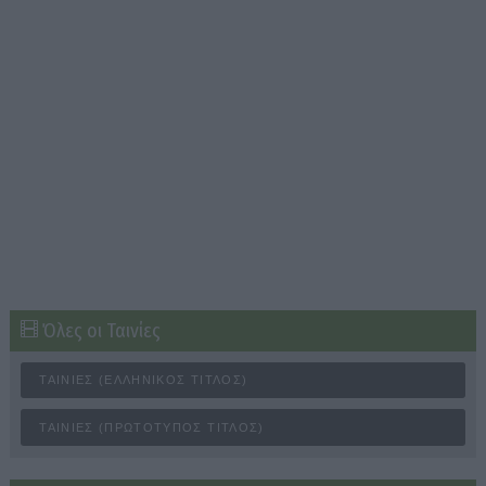
Όλες οι Ταινίες
ΤΑΙΝΊΕΣ (ΕΛΛΗΝΙΚΌΣ ΤΊΤΛΟΣ)
ΤΑΙΝΊΕΣ (ΠΡΩΤΌΤΥΠΟΣ ΤΊΤΛΟΣ)