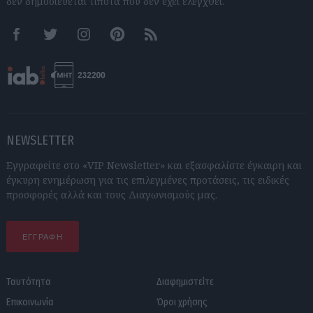
δεν δημοσιεύεται τίποτα που δεν έχει ελεγχθεί.
Facebook
Twitter
Instagram
Pinterest
RSS feeds
NEWSLETTER
Εγγραφείτε στο «VIP Newsletter» και εξασφαλίστε έγκαιρη και
έγκυρη ενημέρωση για τις επιλεγμένες προτάσεις, τις ειδικές
προσφορές αλλά και τους Διαγωνισμούς μας.
ΕΓΓΡΑΦΗ
Ταυτότητα
Διαφημιστείτε
Επικοινωνία
Όροι χρήσης