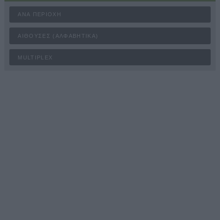
ΑΝΆ ΠΕΡΙΟΧΉ
ΑΊΘΟΥΣΕΣ (ΑΛΦΑΒΗΤΙΚΆ)
MULTIPLEX