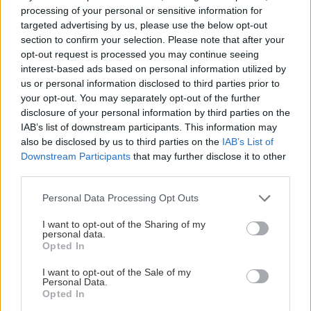
processing of your personal or sensitive information for
Αναζήτηση
για...
targeted advertising by us, please use the below opt-out
section to confirm your selection. Please note that after your
opt-out request is processed you may continue seeing
interest-based ads based on personal information utilized by
us or personal information disclosed to third parties prior to
your opt-out. You may separately opt-out of the further
disclosure of your personal information by third parties on the
IAB’s list of downstream participants. This information may
also be disclosed by us to third parties on the
IAB’s List of
Downstream Participants
that may further disclose it to other
third parties.
Please note that this website/app uses one or more Google
Personal Data Processing Opt Outs
services and may gather and store information including but
not limited to your visit or usage behaviour. You may click to
I want to opt-out of the Sharing of my
personal data.
grant or deny consent to Google and its third-party tags to
Opted In
use your data for below specified purposes in below Google
consent section.
I want to opt-out of the Sale of my
Personal Data.
Opted In