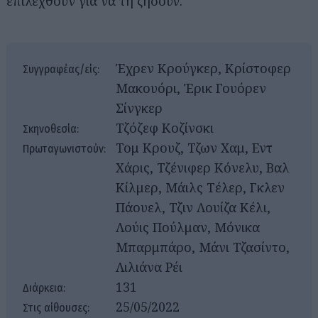
επιλεχθούν για να τη ζήσουν.
Έχρεν Κρούγκερ, Κρίστοφερ
Συγγραφέας/είς:
Μακουόρι, Έρικ Γουόρεν
Σίνγκερ
Τζόζεφ Κοζίνσκι
Σκηνοθεσία:
Τομ Κρουζ, Τζων Χαμ, Εντ
Πρωταγωνιστούν:
Χάρις, Τζένιφερ Κόνελυ, Βαλ
Κίλμερ, Μάιλς Τέλερ, Γκλεν
Πάουελ, Τζιν Λουίζα Κέλι,
Λούις Πούλμαν, Μόνικα
Μπαρμπάρο, Μάνι Τζασίντο,
Λιλιάνα Ρέι
131
Διάρκεια:
25/05/2022
Στις αίθουσες: