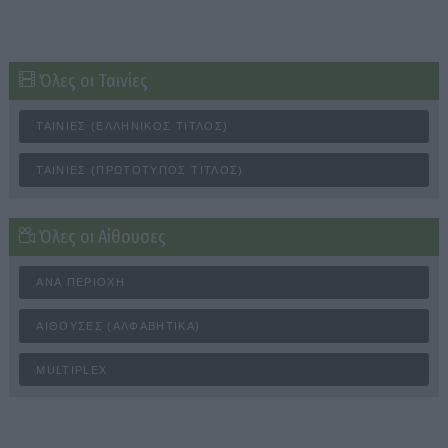
Όλες οι Ταινίες
ΤΑΙΝΊΕΣ (ΕΛΛΗΝΙΚΌΣ ΤΊΤΛΟΣ)
ΤΑΙΝΊΕΣ (ΠΡΩΤΌΤΥΠΟΣ ΤΊΤΛΟΣ)
Όλες οι Αίθουσες
ΑΝΆ ΠΕΡΙΟΧΉ
ΑΊΘΟΥΣΕΣ (ΑΛΦΑΒΗΤΙΚΆ)
MULTIPLEX