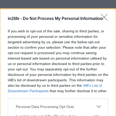
in2life -
Do Not Process My Personal Information
If you wish to opt-out of the sale, sharing to third parties, or
Αναζήτηση
για...
processing of your personal or sensitive information for
targeted advertising by us, please use the below opt-out
section to confirm your selection. Please note that after your
opt-out request is processed you may continue seeing
interest-based ads based on personal information utilized by
us or personal information disclosed to third parties prior to
your opt-out. You may separately opt-out of the further
disclosure of your personal information by third parties on the
IAB’s list of downstream participants. This information may
also be disclosed by us to third parties on the
IAB’s List of
Downstream Participants
that may further disclose it to other
third parties.
Please note that this website/app uses one or more Google
Personal Data Processing Opt Outs
services and may gather and store information including but