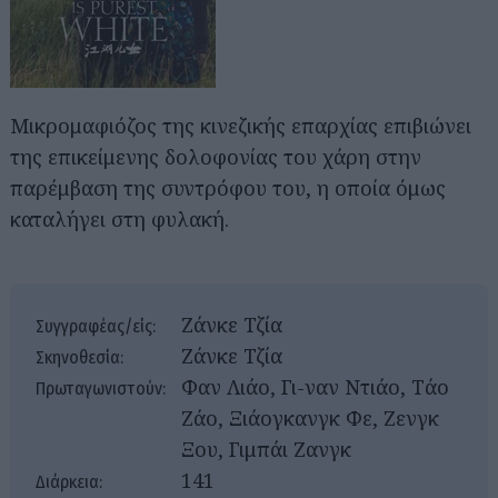
Μικρομαφιόζος της κινεζικής επαρχίας επιβιώνει
της επικείμενης δολοφονίας του χάρη στην
παρέμβαση της συντρόφου του, η οποία όμως
καταλήγει στη φυλακή.
Ζάνκε Τζία
Συγγραφέας/είς:
Ζάνκε Τζία
Σκηνοθεσία:
Φαν Λιάο, Γι-ναν Ντιάο, Τάο
Πρωταγωνιστούν:
Ζάο, Ξιάογκανγκ Φε, Ζενγκ
Ξου, Γιμπάι Ζανγκ
141
Διάρκεια: