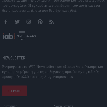
προέρχεται από την συντακτική του ομάδα και τους εξωτερικούς
του συνεργάτες. Η εγκυρότητα είναι βασική του αρχή και έτσι
δεν δημοσιεύεται τίποτα που δεν έχει ελεγχθεί.
Facebook
Twitter
Instagram
Pinterest
RSS feeds
NEWSLETTER
Εγγραφείτε στο «VIP Newsletter» και εξασφαλίστε έγκαιρη και
έγκυρη ενημέρωση για τις επιλεγμένες προτάσεις, τις ειδικές
προσφορές αλλά και τους Διαγωνισμούς μας.
ΕΓΓΡΑΦΗ
Ταυτότητα
Διαφημιστείτε