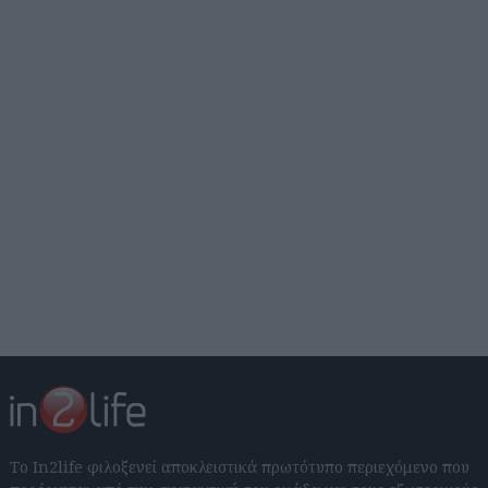
Το In2life φιλοξενεί αποκλειστικά πρωτότυπο περιεχόμενο που