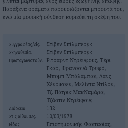
γίνεται μάρτυρας ενός είδους εξωγήινης επαφής.
Παράξενα οράματα παρουσιάζονται μπροστά του,
ενώ μία μουσική σύνθεση κυριεύει τη σκέψη του.
Στίβεν Σπίλμπεργκ
Συγγραφέας/είς:
Στίβεν Σπίλμπεργκ
Σκηνοθεσία:
Ρίτσαρντ Ντρέυφους, Τέρι
Πρωταγωνιστούν:
Γκαρ, Φρανσουά Τρυφό,
Μπομπ Μπάλαμπαν, Λανς
Χένρικσεν, Μελίντα Ντίλον,
Τζ. Πάτρικ ΜακΝαμάρα,
Τζάστιν Ντρέιφους
132
Διάρκεια:
10/03/1978
Στις αίθουσες:
Επιστημονικής Φαντασίας,
Είδος: