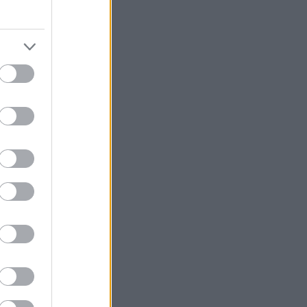
α ενωθεί, να
ου εγώ. Είναι
που νιώθει πριν
εσα στο ορατό
λείνει τον κύκλο
βάθος.
τεί, η ιδέα που
διαφορετικός.
όνο για τον
ώπινη. Αγαπά
 βασίζονται