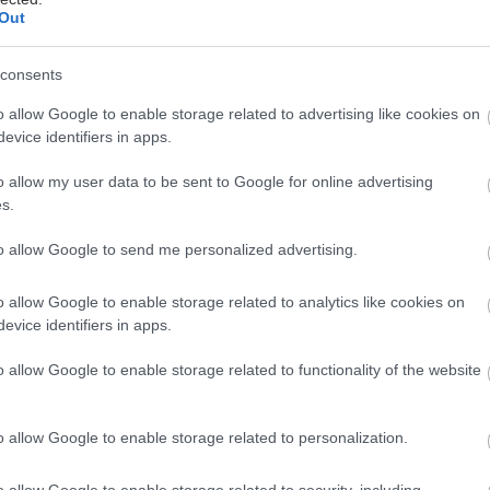
ρων αγάπης. Εκφράζουν την ανάγκη του ανθρώπου ν
Out
ατανοήσει, να συγχωρήσει και να ξεπεράσει τα όρια τ
ερό που δεν έχει σχήμα, συναίσθημα που ρέει, ψυχή 
consents
ύες δεν ζουν μόνο στον υλικό κόσμο· κινούνται ανάμ
o allow Google to enable storage related to advertising like cookies on
στο συναίσθημα και στο όνειρο. Είναι το ζώδιο που κ
evice identifiers in apps.
φέρνοντας κατανόηση, τρυφερότητα και πνευματικό 
o allow my user data to be sent to Google for online advertising
s.
ότητα των Ιχθύων
to allow Google to send me personalized advertising.
ι το ζώδιο του μέλλοντος. Είναι η φωνή που αμφισβη
o allow Google to enable storage related to analytics like cookies on
 εποχής της, ο άνθρωπος που δεν φοβάται να σταθεί 
evice identifiers in apps.
είναι πνευματική, ελεύθερη και συλλογική. Δεν ζει μ
o allow Google to enable storage related to functionality of the website
τεται το σύνολο, την εξέλιξη, την αλλαγή.
o allow Google to enable storage related to personalization.
ζει απόμακρος, όμως η καρδιά του είναι βαθιά ανθρ
ει, συνδέεται χωρίς να εγκλωβίζει. Θέλει σχέσεις που
o allow Google to enable storage related to security, including