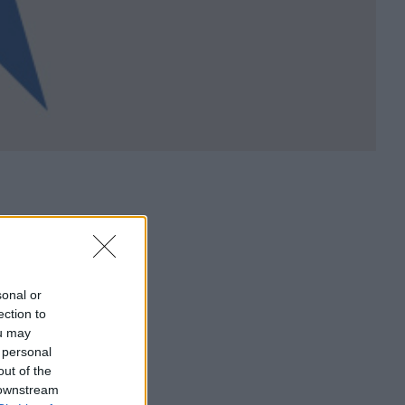
sonal or
ection to
ou may
 personal
out of the
 downstream