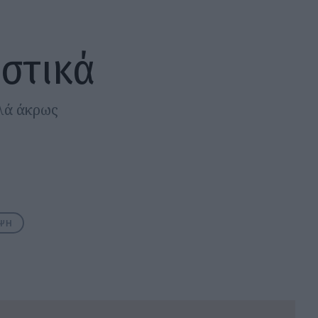
ιστικά
λλά άκρως
ΕΨΗ