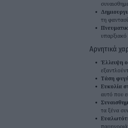
συναισθημα
Δημιουργ
τη φαντασ
Πνευματικ
υπαρξιακό
Αρνητικά χα
Έλλειψη ο
εξαντλούντ
Τάση φυγ
Ευκολία σ
αυτό που εί
Συναισθημ
τα ξένα συ
Ευαλωτότη
παρηγοριά