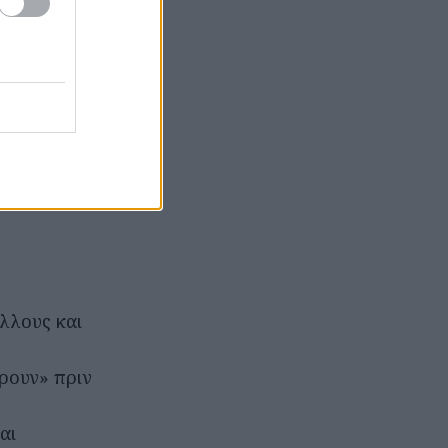
πη δεν είναι
ς δείχνει ότι ο
ο, τίποτα δεν
άλλους και
έρουν» πριν
αι