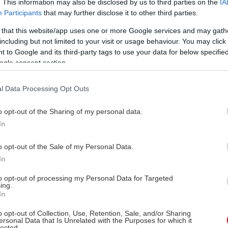
. This information may also be disclosed by us to third parties on the
IA
Participants
that may further disclose it to other third parties.
 that this website/app uses one or more Google services and may gath
including but not limited to your visit or usage behaviour. You may click 
 to Google and its third-party tags to use your data for below specifi
ogle consent section.
l Data Processing Opt Outs
o opt-out of the Sharing of my personal data.
In
o opt-out of the Sale of my Personal Data.
In
to opt-out of processing my Personal Data for Targeted
ing.
In
o opt-out of Collection, Use, Retention, Sale, and/or Sharing
 Ιχθύες είναι το ζώδιο της ευαισθησίας, της συμπόνια
ersonal Data that Is Unrelated with the Purposes for which it
lected.