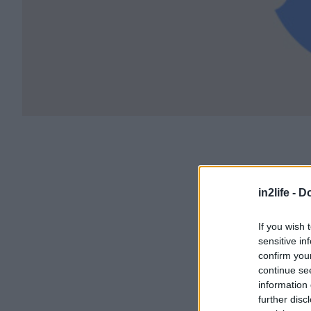
in2life -
Do
If you wish 
sensitive in
confirm you
continue se
information 
further disc