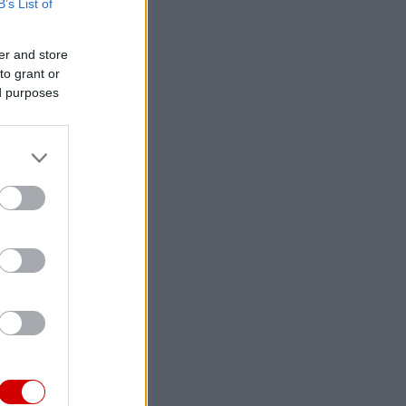
B’s List of
er and store
to grant or
ed purposes
ς και της άνευ