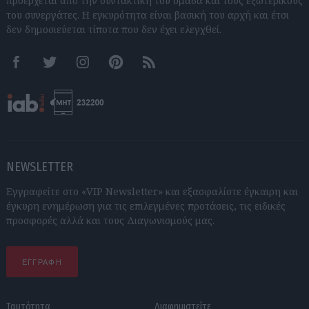
προέρχεται από την συντακτική του ομάδα και τους εξωτερικούς
του συνεργάτες. Η εγκυρότητα είναι βασική του αρχή και έτσι
δεν δημοσιεύεται τίποτα που δεν έχει ελεγχθεί.
Facebook
Twitter
Instagram
Pinterest
RSS feeds
NEWSLETTER
Εγγραφείτε στο «VIP Newsletter» και εξασφαλίστε έγκαιρη και
έγκυρη ενημέρωση για τις επιλεγμένες προτάσεις, τις ειδικές
προσφορές αλλά και τους Διαγωνισμούς μας.
ΕΓΓΡΑΦΗ
Ταυτότητα
Διαφημιστείτε