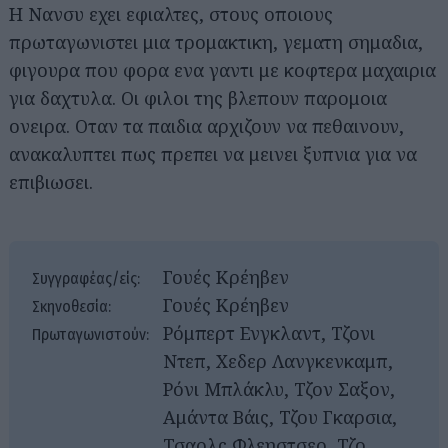
Η Νανσυ εχει εφιαλτες, στους οποιους
πρωταγωνιστει μια τρομακτικη, γεματη σημαδια,
φιγουρα που φορα ενα γαντι με κοφτερα μαχαιρια
για δαχτυλα. Οι φιλοι της βλεπουν παρομοια
ονειρα. Οταν τα παιδια αρχιζουν να πεθαινουν,
ανακαλυπτει πως πρεπει να μεινει ξυπνια για να
επιβιωσει.
Γουές Κρέηβεν
Συγγραφέας/είς:
Γουές Κρέηβεν
Σκηνοθεσία:
Ρόμπερτ Ενγκλαντ, Τζονι
Πρωταγωνιστούν:
Ντεπ, Χεδερ Λανγκενκαμπ,
Ρόνι Μπλάκλυ, Τζον Σαξον,
Αμάντα Βάις, Τζου Γκαρσια,
Τσαρλς Φλεηστσερ, Τζο