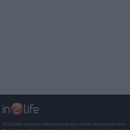
Το In2life φιλοξενεί αποκλειστικά πρωτότυπο περιεχόμενο που