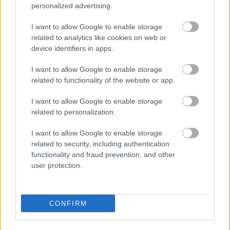
αλλιώς και να ζήσεις με περισσότερη αλήθεια.
personalized advertising.
Μαζί της, η αγάπη δεν περιορίζει· ανοίγει
I want to allow Google to enable storage
δρόμους.
related to analytics like cookies on web or
device identifiers in apps.
Ημερομηνίες & Στοιχεία του Υδροχόου
I want to allow Google to enable storage
related to functionality of the website or app.
Περίοδος: 20 Ιανουαρίου – 18 Φεβρουαρίου
I want to allow Google to enable storage
Στοιχείο: Αέρας
related to personalization.
Ποιότητα: Σταθερή
Κυβερνήτης πλανήτης: Ουρανός (σύγχρονη
I want to allow Google to enable storage
related to security, including authentication
αστρολογία) & Κρόνος (παραδοσιακή)
functionality and fraud prevention, and other
Σύμβολο: Ο Υδροχόος / Ο Φορέας του Νερού
user protection.
Lucky colors: Ηλεκτρικό μπλε, τιρκουάζ,
ασημί
CONFIRM
Lucky numbers: 4, 7, 11
Ενεργειακή ταυτότητα: Ελευθερία,