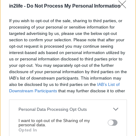
Αυτό που τον κάνει μοναδικό είναι η
in2life -
Do Not Process My Personal Information
αυθεντικότητά του. Ο άντρας Υδροχόος δεν
If you wish to opt-out of the sale, sharing to third parties, or
προσποιείται και δεν παίζει ρόλους. Αν σε
processing of your personal or sensitive information for
επιλέξει, το κάνει συνειδητά — όχι από ανάγκη,
targeted advertising by us, please use the below opt-out
αλλά από ελεύθερη απόφαση. Είναι ο σύντροφος
section to confirm your selection. Please note that after your
opt-out request is processed you may continue seeing
που σου επιτρέπει να είσαι εσύ, ενώ παραμένει
interest-based ads based on personal information utilized by
απόλυτα ο εαυτός του.
us or personal information disclosed to third parties prior to
your opt-out. You may separately opt-out of the further
Η Υδροχόος ως Γυναίκα
disclosure of your personal information by third parties on the
IAB’s list of downstream participants. This information may
also be disclosed by us to third parties on the
IAB’s List of
Η γυναίκα Υδροχόος είναι ανεξάρτητη, αυθεντική
Downstream Participants
that may further disclose it to other
και βαθιά πνευματική. Δεν ακολουθεί νόρμες ούτε
third parties.
προσπαθεί να χωρέσει σε ρόλους που δεν της
Please note that this website/app uses one or more Google
Personal Data Processing Opt Outs
ταιριάζουν. Έχει δικό της τρόπο σκέψης, έντονη
services and may gather and store information including but
not limited to your visit or usage behaviour. You may click to
I want to opt-out of the Sharing of my
προσωπικότητα και μια φυσική ανάγκη να
personal data.
grant or deny consent to Google and its third-party tags to
Opted In
εκφράζεται ελεύθερα. Την ελκύει το διαφορετικό,
use your data for below specified purposes in below Google