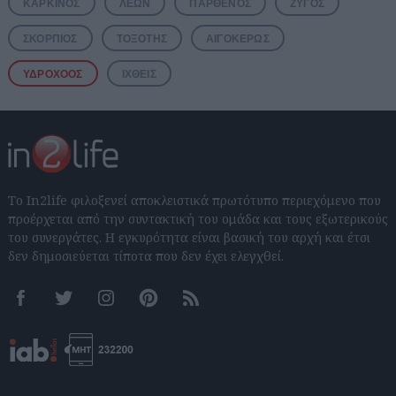
ΚΑΡΚΊΝΟΣ
ΛΈΩΝ
ΠΑΡΘΈΝΟΣ
ΖΥΓΌΣ
ΣΚΟΡΠΙΌΣ
ΤΟΞΌΤΗΣ
ΑΙΓΌΚΕΡΩΣ
ΥΔΡΟΧΌΟΣ
ΙΧΘΕΊΣ
Το In2life φιλοξενεί αποκλειστικά πρωτότυπο περιεχόμενο που
προέρχεται από την συντακτική του ομάδα και τους εξωτερικούς
του συνεργάτες. Η εγκυρότητα είναι βασική του αρχή και έτσι
δεν δημοσιεύεται τίποτα που δεν έχει ελεγχθεί.
Facebook
Twitter
Instagram
Pinterest
RSS feeds