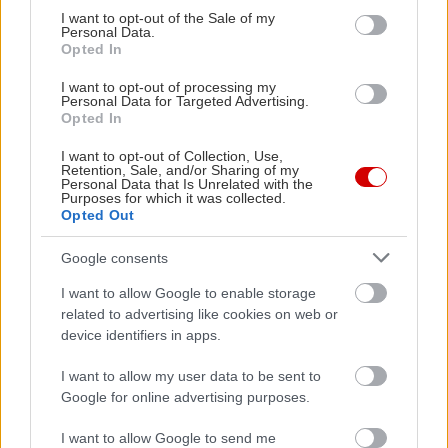
το πρωτοποριακό και το αληθινό. Είναι κοινωνική
consent section.
I want to opt-out of the Sale of my
Personal Data.
αλλά όχι προβλέψιμη, φιλική αλλά όχι δεδομένη.
Opted In
Στον έρωτα χρειάζεται πρώτα απ’ όλα χώρο.
I want to opt-out of processing my
Θέλει σύντροφο που να τη σέβεται, να την
Personal Data for Targeted Advertising.
Opted In
εμπνέει και να μη φοβάται τη μοναδικότητά της.
Δεν αντέχει την κτητικότητα, τη ζήλια ή τις
I want to opt-out of Collection, Use,
Retention, Sale, and/or Sharing of my
συναισθηματικές εξαρτήσεις. Η αγάπη για εκείνη
Personal Data that Is Unrelated with the
Purposes for which it was collected.
είναι συντροφικότητα, ειλικρίνεια και κοινό
Opted Out
όραμα. Όταν νιώσει ότι μπορεί να είναι ο εαυτός
Google consents
της χωρίς περιορισμούς, γίνεται σταθερή, πιστή
και βαθιά υποστηρικτική.
I want to allow Google to enable storage
related to advertising like cookies on web or
device identifiers in apps.
Αυτό που την κάνει μοναδική είναι η αίσθηση
ελευθερίας που προσφέρει. Η γυναίκα Υδροχόος
I want to allow my user data to be sent to
Google for online advertising purposes.
δεν σε εγκλωβίζει — σε απελευθερώνει. Είναι η
σύντροφος που σε ωθεί να εξελιχθείς, να σκεφτείς
I want to allow Google to send me